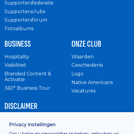
Supportersfederatie
Supportersclubs
Supportersforum
Fotoalbums
BUSINESS
ONZE CLUB
Hospitality
Waarden
Visibiliteit
Geschiedenis
Branded Content &
Logo
Activatie
Native Americans
360° Business Tour
Vacatures
DISCLAIMER
Intern reglement
Privacy instellingen
Privacy Policy
Om u beter en persoonlijker te helpen, gebruiken wij