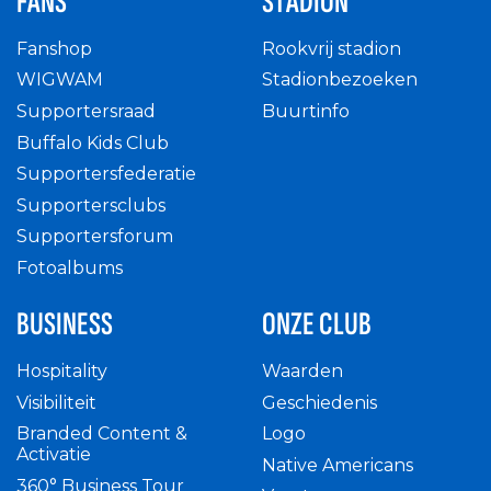
FANS
STADION
Fanshop
Rookvrij stadion
WIGWAM
Stadionbezoeken
Supportersraad
Buurtinfo
Buffalo Kids Club
Supportersfederatie
Supportersclubs
Supportersforum
Fotoalbums
BUSINESS
ONZE CLUB
Hospitality
Waarden
Visibiliteit
Geschiedenis
Branded Content &
Logo
Activatie
Native Americans
360° Business Tour