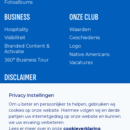
Fotoalbums
BUSINESS
ONZE CLUB
Hospitality
Waarden
Visibiliteit
Geschiedenis
Branded Content &
Logo
Activatie
Native Americans
360° Business Tour
Vacatures
DISCLAIMER
Intern reglement
Privacy instellingen
Privacy Policy
Om u beter en persoonlijker te helpen, gebruiken wij
Cashless
cookies op onze website. Hiermee volgen wij en derde
verkoopsvoorwaarden
partijen uw internetgedrag op onze website en kunnen
Cookie Policy
we uw ervaring verbeteren.
Lees er meer over in onze
cookieverklaring
.