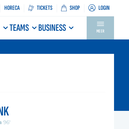
HORECA
TICKETS
SHOP
LOGIN
N
TEAMS
BUSINESS
MEER
NK
a
96'