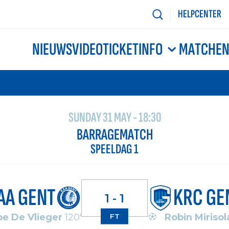
HELPCENTER
NIEUWS
VIDEO
TICKETINFO
MATCHE
SUNDAY 31 MAY - 18:30
BARRAGEMATCH
SPEELDAG 1
AA GENT
KRC GE
1 - 1
be De Vlieger
120'
Robin Mirisol
FT