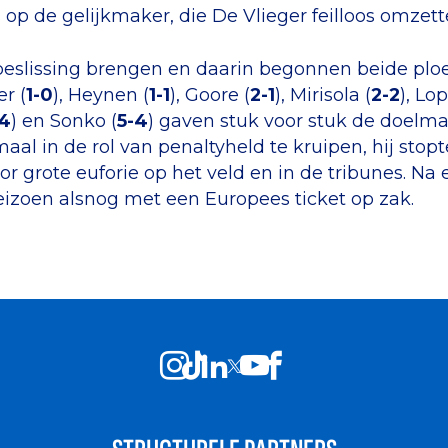
p de gelijkmaker, die De Vlieger feilloos omzette
eslissing brengen en daarin begonnen beide ploe
r (
1-0
), Heynen (
1-1
), Goore (
2-1
), Mirisola (
2-2
), Lop
4
) en Sonko (
5-4
) gaven stuk voor stuk de doelm
aal in de rol van penaltyheld te kruipen, hij stop
 grote euforie op het veld en in de tribunes. Na
seizoen alsnog met een Europees ticket op zak.