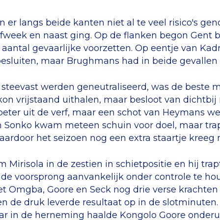
 er langs beide kanten niet al te veel risico's g
fweek en naast ging. Op de flanken begon Gent be
 aantal gevaarlijke voorzetten. Op eentje van Kad
esluiten, maar Brughmans had in beide gevallen n
 steevast werden geneutraliseerd, was de beste 
kon vrijstaand uithalen, maar besloot van dichtbij 
ter uit de verf, maar een schot van Heymans we
n Sonko kwam meteen schuin voor doel, maar trapte
aardoor het seizoen nog een extra staartje kreeg
 Mirisola in de zestien in schietpositie en hij tra
k de voorsprong aanvankelijk onder controle te h
t Omgba, Goore en Seck nog drie verse krachten i
n de druk leverde resultaat op in de slotminute
ar in de herneming haalde Kongolo Goore onderui