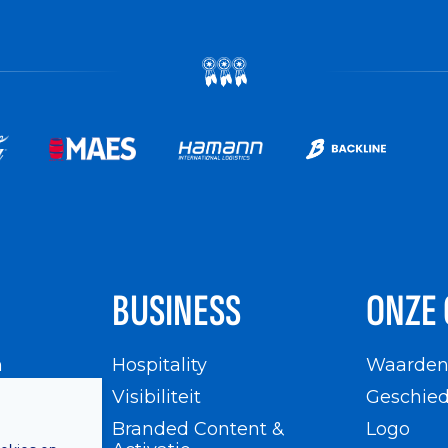
BUSINESS
ONZE 
n
Hospitality
Waarde
en
Visibiliteit
Geschied
Branded Content &
Logo