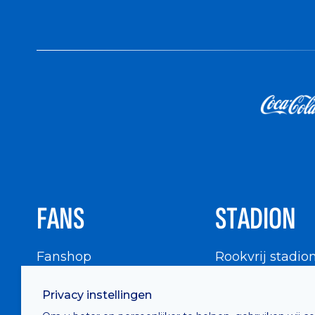
FANS
STADION
Fanshop
Rookvrij stadio
WIGWAM
Stadionbezoek
Privacy instellingen
Supportersraad
Buurtinfo