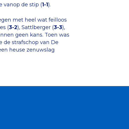
 vanop de stip (
1-1
).
gen met heel wat feilloos
es (
3-2
), Sattlberger (
3-3
),
annen geen kans. Toen was
te de strafschop van De
 een heuse zenuwslag