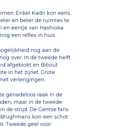
enomen. Enkel Kadri kon eens
ter en beter de ruimtes te
ri en eentje van Hashioka
og een reflex in huis.
mogelijkheid nog aan de
nog over. In de tweede helft
rd afgeblokt en Bibout
 in het zijnet. Grote
 met verlengingen.
pte genadeloos raak in de
ouden, maar in de tweede
n de strijd. De Gentse fans
n. Brughmans kon een schot
t. Tweede geel voor