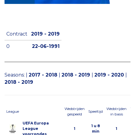
Contract
2019 - 2019
0
22-06-1991
Seasons:
|
2017 - 2018
|
2018 - 2019
|
2019 - 2020
|
2018 - 2019
Wedstrijden
Wedstrijden
We
League
Speeltijd
gespeeld
in basis
al
UEFA Europa
1 u 8
League
1
1
min
voorrondes