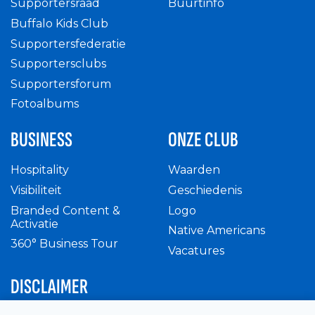
Supportersraad
Buurtinfo
Buffalo Kids Club
Supportersfederatie
Supportersclubs
Supportersforum
Fotoalbums
BUSINESS
ONZE CLUB
Hospitality
Waarden
Visibiliteit
Geschiedenis
Branded Content &
Logo
Activatie
Native Americans
360° Business Tour
Vacatures
DISCLAIMER