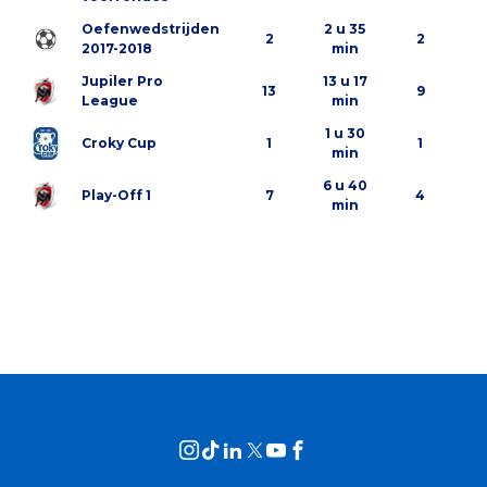
Oefenwedstrijden
2 u 35
2
2
2017-2018
min
Jupiler Pro
13 u 17
13
9
League
min
1 u 30
Croky Cup
1
1
min
6 u 40
Play-Off 1
7
4
min