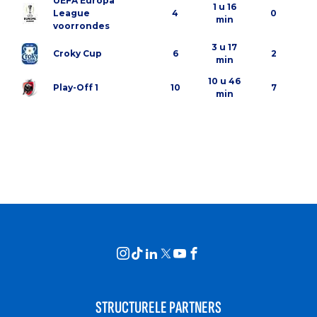
UEFA Europa
1 u 16
League
4
0
min
voorrondes
3 u 17
Croky Cup
6
2
min
10 u 46
Play-Off 1
10
7
min
STRUCTURELE PARTNERS