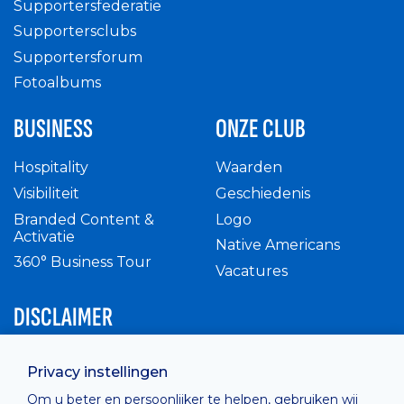
Supportersfederatie
Supportersclubs
Supportersforum
Fotoalbums
BUSINESS
ONZE CLUB
Hospitality
Waarden
Visibiliteit
Geschiedenis
Branded Content &
Logo
Activatie
Native Americans
360° Business Tour
Vacatures
DISCLAIMER
Intern reglement
Privacy instellingen
Privacy Policy
Om u beter en persoonlijker te helpen, gebruiken wij