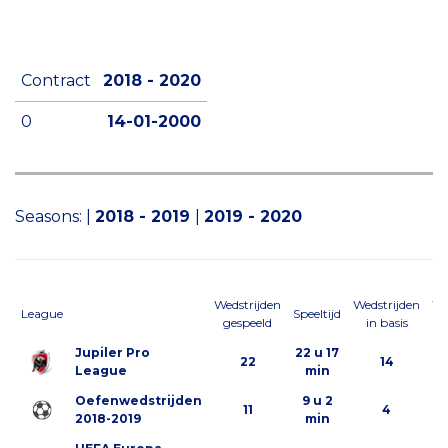
Contract
2018 - 2020
0
14-01-2000
Seasons:
|
2018 - 2019
|
2019 - 2020
Wedstrijden
Wedstrijden
We
League
Speeltijd
gespeeld
in basis
al
Jupiler Pro
22 u 17
22
14
League
min
Oefenwedstrijden
9 u 2
11
4
2018-2019
min