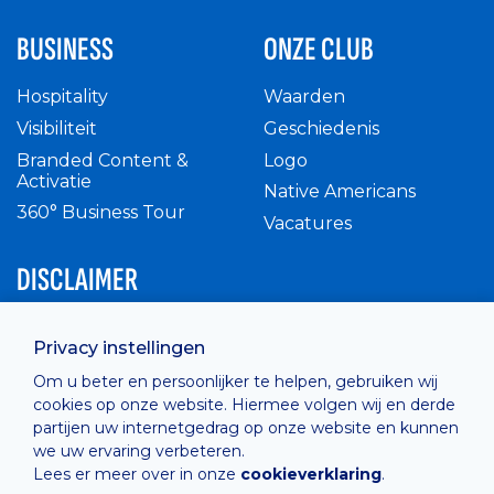
BUSINESS
ONZE CLUB
Hospitality
Waarden
Visibiliteit
Geschiedenis
Branded Content &
Logo
Activatie
Native Americans
360° Business Tour
Vacatures
DISCLAIMER
Intern reglement
Privacy instellingen
Privacy Policy
Om u beter en persoonlijker te helpen, gebruiken wij
Cashless
cookies op onze website. Hiermee volgen wij en derde
verkoopsvoorwaarden
partijen uw internetgedrag op onze website en kunnen
Cookie Policy
we uw ervaring verbeteren.
Lees er meer over in onze
cookieverklaring
.