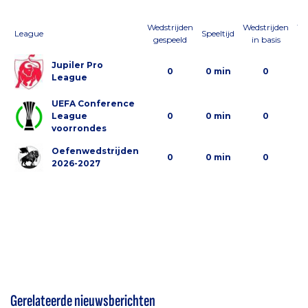
Wedstrijden
Wedstrijden
We
League
Speeltijd
gespeeld
in basis
al
Jupiler Pro
0
0 min
0
League
UEFA Conference
League
0
0 min
0
voorrondes
Oefenwedstrijden
0
0 min
0
2026-2027
Gerelateerde nieuwsberichten