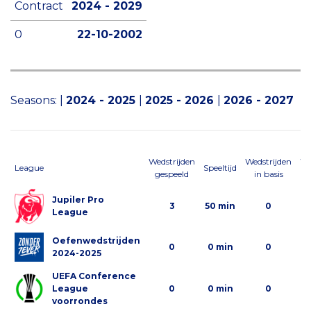
Contract
2024 - 2029
0
22-10-2002
Seasons:
|
2024 - 2025
|
2025 - 2026
|
2026 - 2027
Wedstrijden
Wedstrijden
We
League
Speeltijd
gespeeld
in basis
al
Jupiler Pro
3
50 min
0
League
Oefenwedstrijden
0
0 min
0
2024-2025
UEFA Conference
League
0
0 min
0
voorrondes