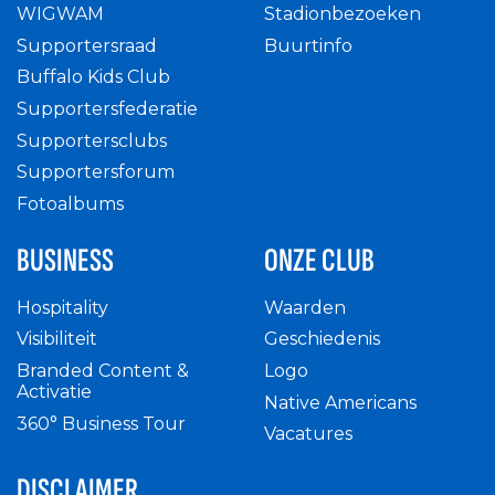
WIGWAM
Stadionbezoeken
Supportersraad
Buurtinfo
Buffalo Kids Club
Supportersfederatie
Supportersclubs
Supportersforum
Fotoalbums
BUSINESS
ONZE CLUB
Hospitality
Waarden
Visibiliteit
Geschiedenis
Branded Content &
Logo
Activatie
Native Americans
360° Business Tour
Vacatures
DISCLAIMER