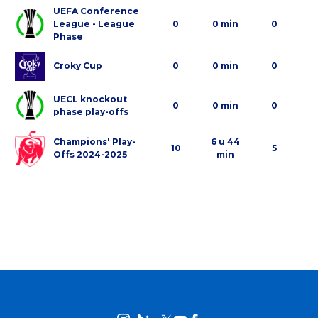
UEFA Conference
League - League
0
0 min
0
Phase
Croky Cup
0
0 min
0
UECL knockout
0
0 min
0
phase play-offs
Champions' Play-
6 u 44
10
5
Offs 2024-2025
min