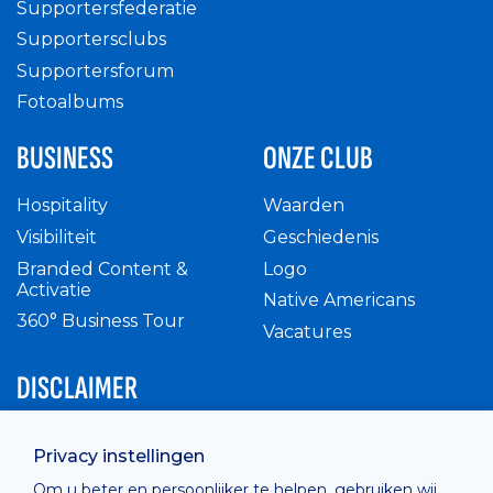
Supportersfederatie
Supportersclubs
Supportersforum
Fotoalbums
BUSINESS
ONZE CLUB
Hospitality
Waarden
Visibiliteit
Geschiedenis
Branded Content &
Logo
Activatie
Native Americans
360° Business Tour
Vacatures
DISCLAIMER
Intern reglement
Privacy instellingen
Privacy Policy
Om u beter en persoonlijker te helpen, gebruiken wij