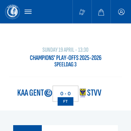
MENU
Buffa
accou
SUNDAY 19 APRIL - 13:30
CHAMPIONS' PLAY-OFFS 2025-2026
SPEELDAG 3
KAA GENT
STVV
0 - 0
FT