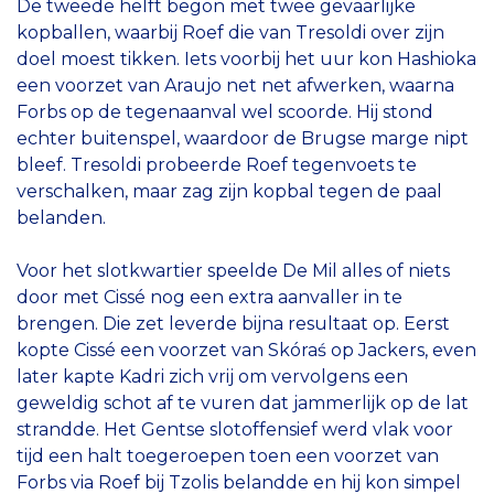
De tweede helft begon met twee gevaarlijke
kopballen, waarbij Roef die van Tresoldi over zijn
doel moest tikken. Iets voorbij het uur kon Hashioka
een voorzet van Araujo net net afwerken, waarna
Forbs op de tegenaanval wel scoorde. Hij stond
echter buitenspel, waardoor de Brugse marge nipt
bleef. Tresoldi probeerde Roef tegenvoets te
verschalken, maar zag zijn kopbal tegen de paal
belanden.
Voor het slotkwartier speelde De Mil alles of niets
door met Cissé nog een extra aanvaller in te
brengen. Die zet leverde bijna resultaat op. Eerst
kopte Cissé een voorzet van Skóraś op Jackers, even
later kapte Kadri zich vrij om vervolgens een
geweldig schot af te vuren dat jammerlijk op de lat
strandde. Het Gentse slotoffensief werd vlak voor
tijd een halt toegeroepen toen een voorzet van
Forbs via Roef bij Tzolis belandde en hij kon simpel