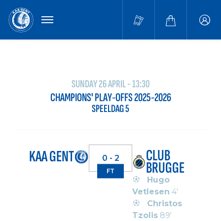
MENU
Buffa
accou
SUNDAY 26 APRIL - 13:30
CHAMPIONS' PLAY-OFFS 2025-2026
SPEELDAG 5
CLUB
KAA GENT
0 - 2
BRUGGE
FT
Hugo
Vetlesen
4'
Christos
Tzolis
89'