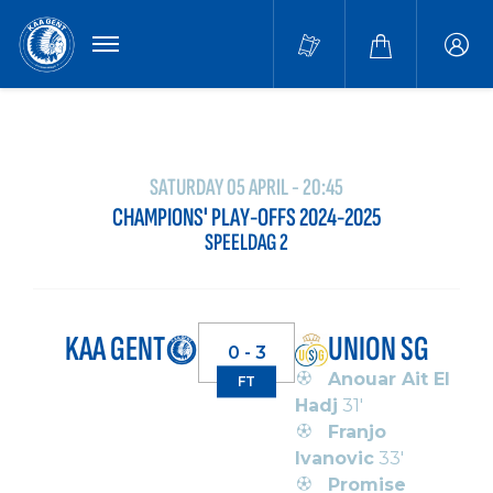
MENU
Buffa
accou
SATURDAY 05 APRIL - 20:45
CHAMPIONS' PLAY-OFFS 2024-2025
SPEELDAG 2
KAA GENT
UNION SG
0 - 3
Anouar Ait El
FT
Hadj
31'
Franjo
Ivanovic
33'
Promise