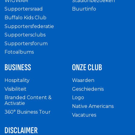
WIGWAM
Stadionbezoeken
Supportersraad
Buurtinfo
Buffalo Kids Club
Supportersfederatie
Supportersclubs
Supportersforum
Fotoalbums
BUSINESS
ONZE CLUB
Hospitality
Waarden
Visibiliteit
Geschiedenis
Branded Content &
Logo
Activatie
Native Americans
360° Business Tour
Vacatures
DISCLAIMER