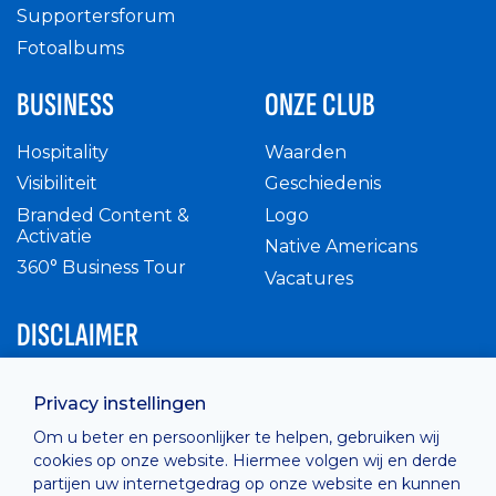
Supportersforum
Fotoalbums
BUSINESS
ONZE CLUB
Hospitality
Waarden
Visibiliteit
Geschiedenis
Branded Content &
Logo
Activatie
Native Americans
360° Business Tour
Vacatures
DISCLAIMER
Intern reglement
Privacy instellingen
Privacy Policy
Om u beter en persoonlijker te helpen, gebruiken wij
Cashless
cookies op onze website. Hiermee volgen wij en derde
verkoopsvoorwaarden
partijen uw internetgedrag op onze website en kunnen