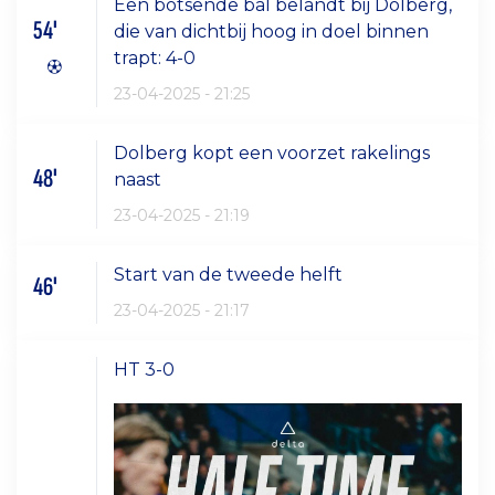
Een botsende bal belandt bij Dolberg,
54'
die van dichtbij hoog in doel binnen
trapt: 4-0
23-04-2025 - 21:25
Dolberg kopt een voorzet rakelings
48'
naast
23-04-2025 - 21:19
Start van de tweede helft
46'
23-04-2025 - 21:17
HT 3-0