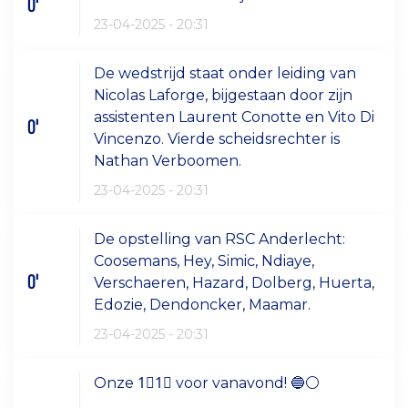
0'
23-04-2025 - 20:31
De wedstrijd staat onder leiding van
Nicolas Laforge, bijgestaan door zijn
assistenten Laurent Conotte en Vito Di
0'
Vincenzo. Vierde scheidsrechter is
Nathan Verboomen.
23-04-2025 - 20:31
De opstelling van RSC Anderlecht:
Coosemans, Hey, Simic, Ndiaye,
0'
Verschaeren, Hazard, Dolberg, Huerta,
Edozie, Dendoncker, Maamar.
23-04-2025 - 20:31
Onze 1⃣1⃣ voor vanavond! 🔵⚪️