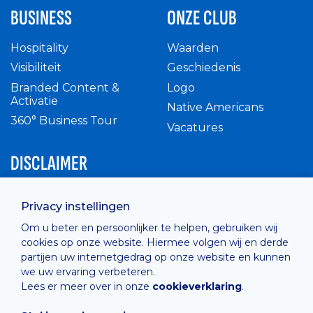
BUSINESS
ONZE CLUB
Hospitality
Waarden
Visibiliteit
Geschiedenis
Branded Content &
Logo
Activatie
Native Americans
360° Business Tour
Vacatures
DISCLAIMER
Intern reglement
Privacy instellingen
Privacy Policy
Om u beter en persoonlijker te helpen, gebruiken wij
Cashless
cookies op onze website. Hiermee volgen wij en derde
verkoopsvoorwaarden
partijen uw internetgedrag op onze website en kunnen
Cookie Policy
we uw ervaring verbeteren.
Lees er meer over in onze
cookieverklaring
.