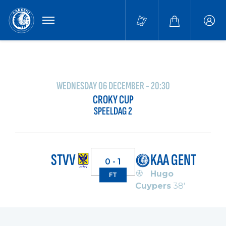
MENU
Buffa
accou
WEDNESDAY 06 DECEMBER - 20:30
CROKY CUP
SPEELDAG 2
STVV
KAA GENT
0 - 1
Hugo
FT
Cuypers
38'