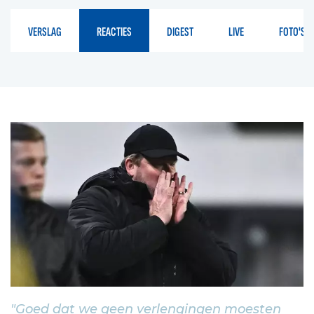
VERSLAG
REACTIES
DIGEST
LIVE
FOTO'S
"Goed dat we geen verlengingen moesten