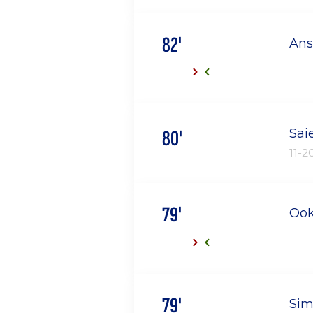
82'
Ans
Sai
80'
11-2
79'
Ook
79'
Sim