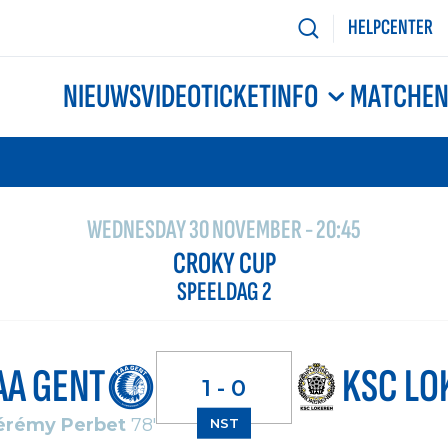
HELPCENTER
NIEUWS
VIDEO
TICKETINFO
MATCHE
WEDNESDAY 30 NOVEMBER - 20:45
CROKY CUP
SPEELDAG 2
AA GENT
KSC LO
1 - 0
érémy Perbet
78'
NST