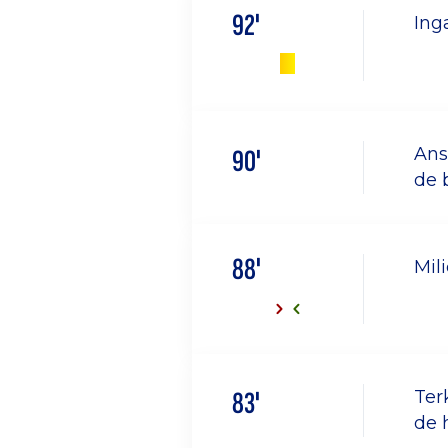
92'
Ing
90'
Ans
de 
88'
Mil
83'
Ter
de 