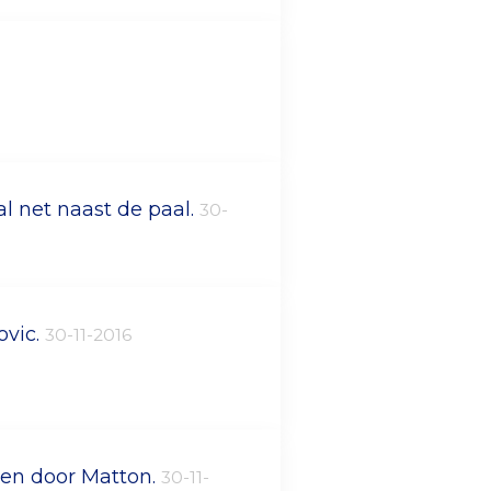
bal net naast de paal.
30-
ovic.
30-11-2016
gen door Matton.
30-11-