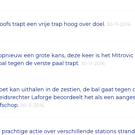
oofs trapt een vrije trap hoog over doel.
30-11-2016
opnieuw een grote kans, deze keer is het Mitrovi
bal tegen de verste paal trapt.
30-11-2016
bet kan uithalen in de zestien, de bal gaat tegen
eidsrechter Laforge beoordeelt het als een aange
afschop.
30-11-2016
 prachtige actie over verschillende stations stran