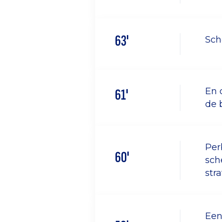
63'
Sch
61'
En 
de 
Per
60'
sch
str
Een