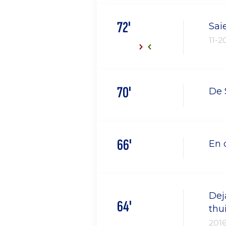
72'
Sai
11-2
70'
De 
66'
En 
Dej
64'
thu
201