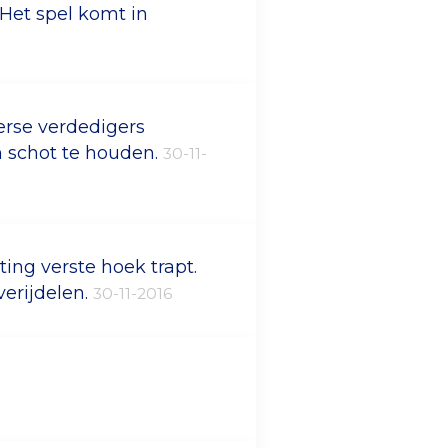
 Het spel komt in
erse verdedigers
n schot te houden.
30-11-
ting verste hoek trapt.
erijdelen.
30-11-2016