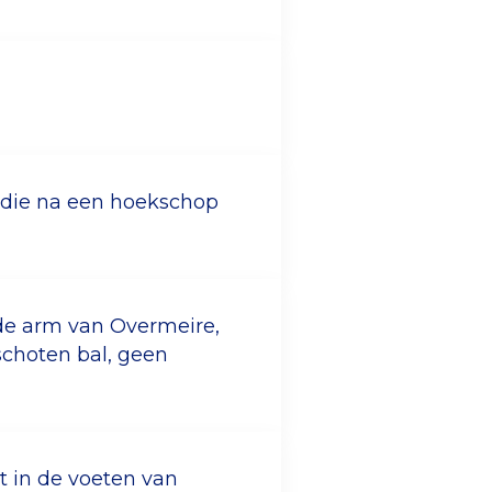
c die na een hoekschop
 de arm van Overmeire,
schoten bal, geen
dt in de voeten van