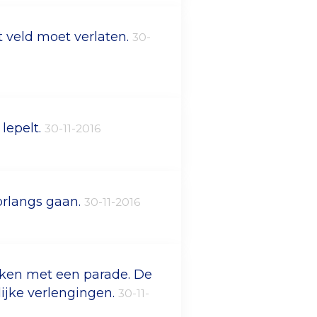
t veld moet verlaten.
30-
 lepelt.
30-11-2016
oorlangs gaan.
30-11-2016
kken met een parade. De
lijke verlengingen.
30-11-