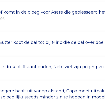
ef komt in de ploeg voor Asare die geblesseerd he
016
Sutter kopt de bal tot bij Miric die de bal over doel
de druk blijft aanhouden, Neto ziet zijn poging v
aegere haalt uit vanop afstand, Copa moet uitpa
isploeg lijkt steeds minder zin te hebben in moge
6