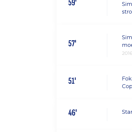
59'
Sim
str
Sim
57'
moe
201
51'
Fok
Cop
46'
Sta