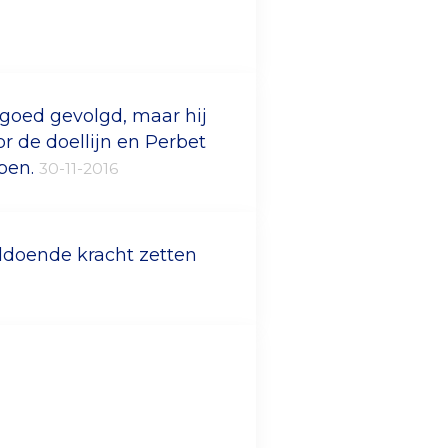
 goed gevolgd, maar hij
or de doellijn en Perbet
ppen.
30-11-2016
voldoende kracht zetten