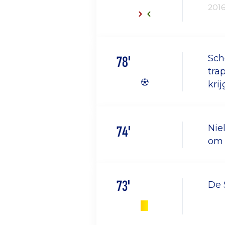
201
78'
Sch
tra
kri
74'
Nie
om 
73'
De 