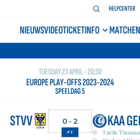
HELPCENTER
NIEUWS
VIDEO
TICKETINFO
MATCHE
TUESDAY 23 APRIL - 20:30
EUROPE PLAY-OFFS 2023-2024
SPEELDAG 5
STVV
KAA GE
0 - 2
Tarik Tissou
FT