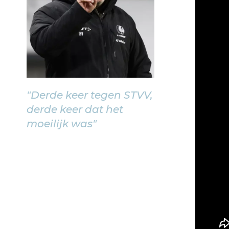
"Derde keer tegen STVV,
derde keer dat het
moeilijk was"