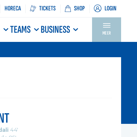
HORECA
TICKETS
SHOP
LOGIN
N
TEAMS
BUSINESS
MEER
NT
dali
44'