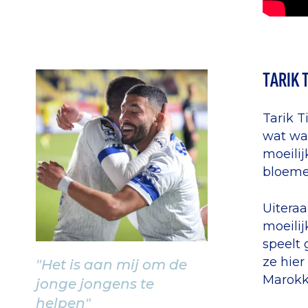
TARIK 
Tarik T
wat was
moeili
bloeme
Uiteraa
moeilij
speelt 
ze hier
"Het is aan mij om de
Marokk
jonge jongens te
helpen"