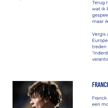
Terug n
wat ik 
gespeel
maar ik
Vergis 
Europe 
treden 
“Inderd
verantw
FRANC
Franck 
een moo