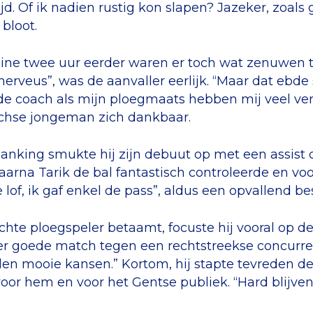
jd. Of ik nadien rustig kon slapen? Jazeker, zoals 
bloot.
ine twee uur eerder waren er toch wat zenuwen te
nerveus”, was de aanvaller eerlijk. “Maar dat ebde
de coach als mijn ploegmaats hebben mij veel v
chse jongeman zich dankbaar.
anking smukte hij zijn debuut op met een assist op
aarna Tarik de bal fantastisch controleerde en voo
e lof, ik gaf enkel de pass”, aldus een opvallend 
chte ploegspeler betaamt, focuste hij vooral op d
er goede match tegen een rechtstreekse concurr
en mooie kansen.” Kortom, hij stapte tevreden de
oor hem en voor het Gentse publiek. “Hard blijve