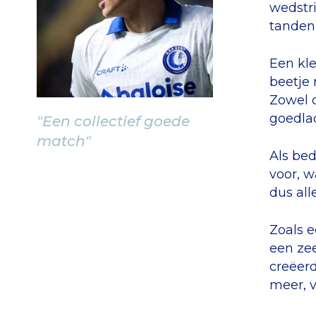
wedstri
tanden 
Een kle
beetje 
Zowel 
goedla
"Een collectief goede
match"
Als bed
voor, w
dus all
Zoals e
een ze
creëerd
meer, v