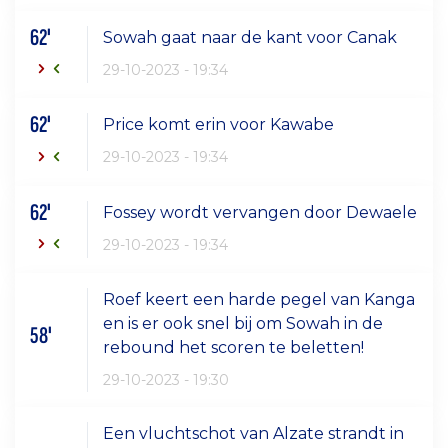
62'
Sowah gaat naar de kant voor Canak
29-10-2023 - 19:34
62'
Price komt erin voor Kawabe
29-10-2023 - 19:34
62'
Fossey wordt vervangen door Dewaele
29-10-2023 - 19:34
Roef keert een harde pegel van Kanga
en is er ook snel bij om Sowah in de
58'
rebound het scoren te beletten!
29-10-2023 - 19:30
Een vluchtschot van Alzate strandt in