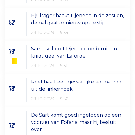
Hjulsager haakt Djenepo in de zestien,
82'
de bal gaat opnieuw op de stip
29-10-2023 - 19:54
Samoise loopt Djenepo onderuit en
79'
krijgt geel van Laforge
29-10-2023 - 19:51
Roef haalt een gevaarlijke kopbal nog
78'
uit de linkerhoek
29-10-2023 - 19:50
De Sart komt goed ingelopen op een
voorzet van Fofana, maar hij besluit
72'
over