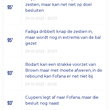
zestien, maar kan net niet op doel
95'
besluiten
29-10-2023 - 20:07
Fadiga dribbelt knap de zestien in,
maar wordt nog in extremis van de bal
95'
gezet
29-10-2023 - 20:07
Bodart kan een strakke voorzet van
Brown maar met moeite afweren, in de
93'
rebound kan Fofana er net niet bij
29-10-2023 - 20:05
Cuypers legt af naar Fofana, maar die
93'
besluit nog naast