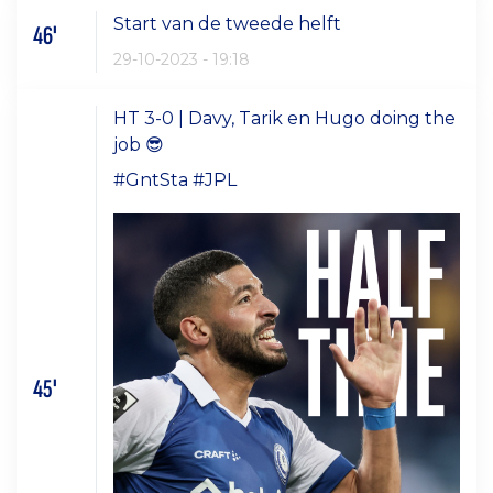
Start van de tweede helft
46'
29-10-2023 - 19:18
HT 3-0 | Davy, Tarik en Hugo doing the
job 😎
#GntSta #JPL
45'