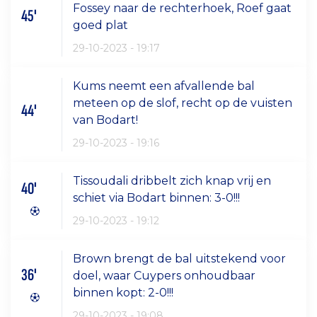
Fossey naar de rechterhoek, Roef gaat
45'
goed plat
29-10-2023 - 19:17
Kums neemt een afvallende bal
meteen op de slof, recht op de vuisten
44'
van Bodart!
29-10-2023 - 19:16
Tissoudali dribbelt zich knap vrij en
40'
schiet via Bodart binnen: 3-0!!!
29-10-2023 - 19:12
Brown brengt de bal uitstekend voor
36'
doel, waar Cuypers onhoudbaar
binnen kopt: 2-0!!!
29-10-2023 - 19:08