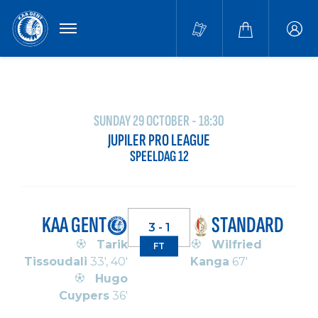
MENU
Buffa
accou
SUNDAY 29 OCTOBER - 18:30
JUPILER PRO LEAGUE
SPEELDAG 12
KAA GENT
STANDARD
3 - 1
Tarik
Wilfried
FT
Tissoudali
33', 40'
Kanga
67'
Hugo
Cuypers
36'