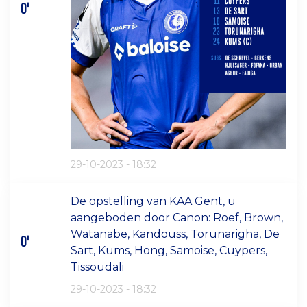
0'
29-10-2023 - 18:32
De opstelling van KAA Gent, u
aangeboden door Canon: Roef, Brown,
Watanabe, Kandouss, Torunarigha, De
0'
Sart, Kums, Hong, Samoise, Cuypers,
Tissoudali
29-10-2023 - 18:32