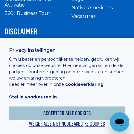
Activatie
Native Americans
360° Business Tour
Vacatures
DISCLAIMER
Intern reglement
Privacy instellingen
Privacy Policy
Om u beter en persoonlijker te helpen, gebruiken wij
Cashless
cookies op onze website. Hiermee volgen wij en derde
verkoopsvoorwaarden
partijen uw internetgedrag op onze website en kunnen
Cookie Policy
we uw ervaring verbeteren.
Lees er meer over in onze
cookieverklaring
.
Stel je voorkeuren in
Hosted by
Combell
ACCEPTEER ALLE COOKIES
WEIGER ALLE NIET NOODZAKELIJKE COOKIES
Powered online by