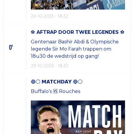
29-10-2023 - 18:32
⚽️
AFTRAP DOOR TWEE LEGENDES
⚽️
Gentenaar Bashir Abdi & Olympische
0'
legende Sir Mo Farah trappen om
18u30 de wedstrijd op gang!
29-10-2023 - 18:32
🔵⚪️ 𝗠𝗔𝗧𝗖𝗛𝗗𝗔𝗬 🔵⚪️
Buffalo’s 🆚 Rouches