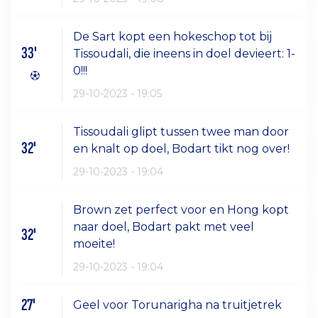
De Sart kopt een hokeschop tot bij
33'
Tissoudali, die ineens in doel devieert: 1-
0!!!
29-10-2023 - 19:05
Tissoudali glipt tussen twee man door
32'
en knalt op doel, Bodart tikt nog over!
29-10-2023 - 19:04
Brown zet perfect voor en Hong kopt
naar doel, Bodart pakt met veel
32'
moeite!
29-10-2023 - 19:04
27'
Geel voor Torunarigha na truitjetrek