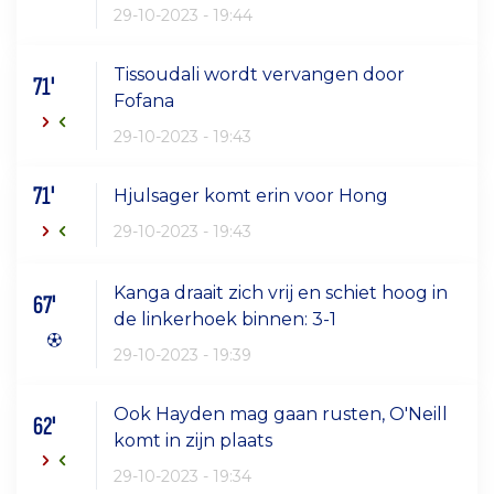
29-10-2023 - 19:44
Tissoudali wordt vervangen door
71'
Fofana
29-10-2023 - 19:43
71'
Hjulsager komt erin voor Hong
29-10-2023 - 19:43
Kanga draait zich vrij en schiet hoog in
67'
de linkerhoek binnen: 3-1
29-10-2023 - 19:39
Ook Hayden mag gaan rusten, O'Neill
62'
komt in zijn plaats
29-10-2023 - 19:34