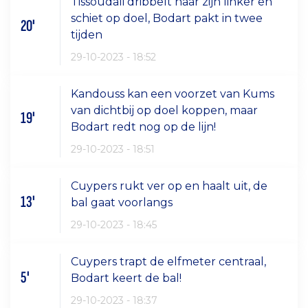
Tissoudali dribbelt naar zijn linker en
schiet op doel, Bodart pakt in twee
20'
tijden
29-10-2023 - 18:52
Kandouss kan een voorzet van Kums
van dichtbij op doel koppen, maar
19'
Bodart redt nog op de lijn!
29-10-2023 - 18:51
Cuypers rukt ver op en haalt uit, de
13'
bal gaat voorlangs
29-10-2023 - 18:45
Cuypers trapt de elfmeter centraal,
5'
Bodart keert de bal!
29-10-2023 - 18:37