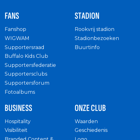
FANS
STADION
Fanshop
Rookvrij stadion
WIGWAM
Stadionbezoeken
Supportersraad
Buurtinfo
Buffalo Kids Club
Supportersfederatie
Supportersclubs
Supportersforum
Fotoalbums
BUSINESS
ONZE CLUB
Hospitality
Waarden
Visibiliteit
Geschiedenis
Branded Content &
Logo