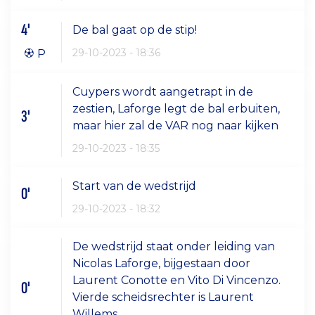
4'
De bal gaat op de stip!
29-10-2023 - 18:36
P
Cuypers wordt aangetrapt in de
zestien, Laforge legt de bal erbuiten,
3'
maar hier zal de VAR nog naar kijken
29-10-2023 - 18:35
Start van de wedstrijd
0'
29-10-2023 - 18:32
De wedstrijd staat onder leiding van
Nicolas Laforge, bijgestaan door
Laurent Conotte en Vito Di Vincenzo.
0'
Vierde scheidsrechter is Laurent
Willems.