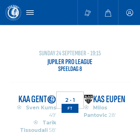
MENU
Buffa
accou
SUNDAY 24 SEPTEMBER - 19:15
JUPILER PRO LEAGUE
SPEELDAG 8
KAA GENT
KAS EUPEN
2 - 1
Sven Kums
Milos
FT
49'
Pantovic
28'
Tarik
Tissoudali
58'