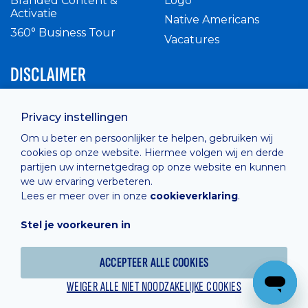
Branded Content &
Logo
Activatie
Native Americans
360° Business Tour
Vacatures
DISCLAIMER
Intern reglement
Privacy instellingen
Privacy Policy
Om u beter en persoonlijker te helpen, gebruiken wij
Cashless
cookies op onze website. Hiermee volgen wij en derde
verkoopsvoorwaarden
partijen uw internetgedrag op onze website en kunnen
Cookie Policy
we uw ervaring verbeteren.
Lees er meer over in onze
cookieverklaring
.
Stel je voorkeuren in
Hosted by
Combell
ACCEPTEER ALLE COOKIES
WEIGER ALLE NIET NOODZAKELIJKE COOKIES
Powered online by