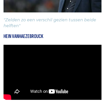
"Zelden zo een verschil gezien tussen beide
helften"
HEIN VANHAEZEBROUCK