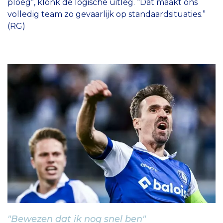
ploeg”, klonk de logische uitleg. “Dat maakt ons
volledig team zo gevaarlijk op standaardsituaties.”
(RG)
"Bewezen dat ik nog snel ben"