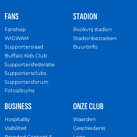
FANS
STADION
Fanshop
Rookvrij stadion
WIGWAM
Stadionbezoeken
Supportersraad
Buurtinfo
Buffalo Kids Club
Supportersfederatie
Supportersclubs
Supportersforum
Fotoalbums
BUSINESS
ONZE CLUB
Hospitality
Waarden
Visibiliteit
Geschiedenis