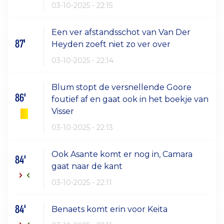
03-10-2025 - 22:15
Een ver afstandsschot van Van Der
87'
Heyden zoeft niet zo ver over
03-10-2025 - 22:14
Blum stopt de versnellende Goore
86'
foutief af en gaat ook in het boekje van
Visser
03-10-2025 - 22:13
Ook Asante komt er nog in, Camara
84'
gaat naar de kant
03-10-2025 - 22:11
84'
Benaets komt erin voor Keita