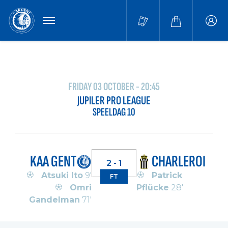
MENU
Buffa
accou
FRIDAY 03 OCTOBER - 20:45
JUPILER PRO LEAGUE
SPEELDAG 10
KAA GENT
CHARLEROI
2 - 1
Atsuki Ito
9'
Patrick
FT
Omri
Pflücke
28'
Gandelman
71'