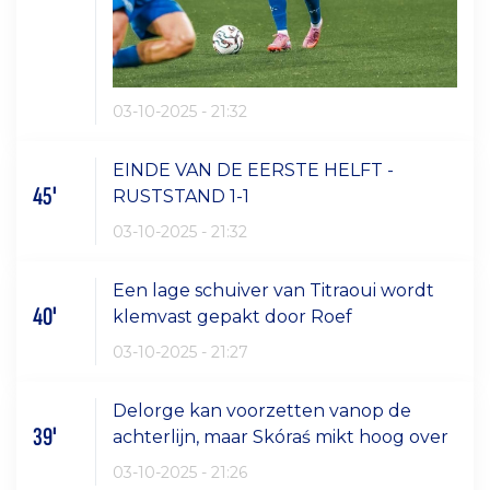
03-10-2025 - 21:32
EINDE VAN DE EERSTE HELFT -
45'
RUSTSTAND 1-1
03-10-2025 - 21:32
Een lage schuiver van Titraoui wordt
40'
klemvast gepakt door Roef
03-10-2025 - 21:27
Delorge kan voorzetten vanop de
39'
achterlijn, maar Skóraś mikt hoog over
03-10-2025 - 21:26