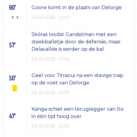
60'
Goore komt in de plaats van Delorge
03-10-2025 - 21:47
Skóraś loodst Gandelman met een
steekballetje door de defensie, maar
57'
Delavallée is eerder op de bal
03-10-2025 - 21:44
Geel voor Titraoui na een stevige trap
50'
op de voet van Delorge
03-10-2025 - 21:37
Kanga schiet een teruglegger van Ito
47'
in één tijd hoog over
03-10-2025 - 21:34