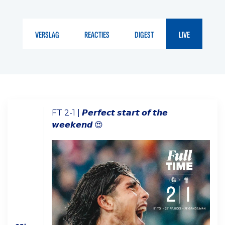
VERSLAG
REACTIES
DIGEST
LIVE
FT 2-1 | 𝙋𝙚𝙧𝙛𝙚𝙘𝙩 𝙨𝙩𝙖𝙧𝙩 𝙤𝙛 𝙩𝙝𝙚
𝙬𝙚𝙚𝙠𝙚𝙣𝙙 😍