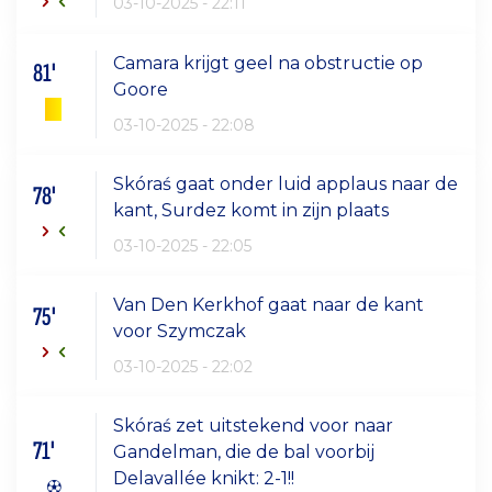
03-10-2025 - 22:11
Camara krijgt geel na obstructie op
81'
Goore
03-10-2025 - 22:08
Skóraś gaat onder luid applaus naar de
78'
kant, Surdez komt in zijn plaats
03-10-2025 - 22:05
Van Den Kerkhof gaat naar de kant
75'
voor Szymczak
03-10-2025 - 22:02
Skóraś zet uitstekend voor naar
71'
Gandelman, die de bal voorbij
Delavallée knikt: 2-1!!