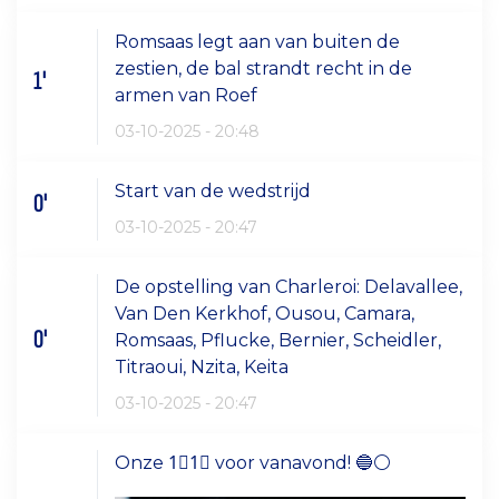
Romsaas legt aan van buiten de
zestien, de bal strandt recht in de
1'
armen van Roef
03-10-2025 - 20:48
Start van de wedstrijd
0'
03-10-2025 - 20:47
De opstelling van Charleroi: Delavallee,
Van Den Kerkhof, Ousou, Camara,
0'
Romsaas, Pflucke, Bernier, Scheidler,
Titraoui, Nzita, Keita
03-10-2025 - 20:47
Onze 1⃣1⃣ voor vanavond! 🔵⚪️