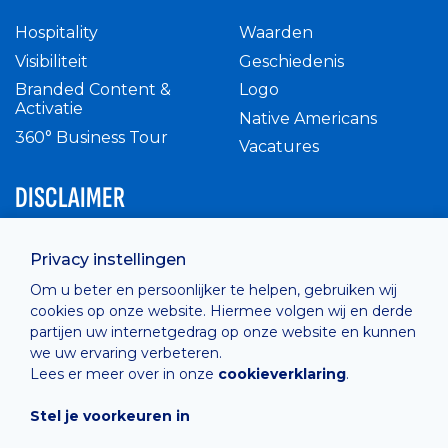
Hospitality
Waarden
Visibiliteit
Geschiedenis
Branded Content &
Logo
Activatie
Native Americans
360° Business Tour
Vacatures
DISCLAIMER
Intern reglement
Privacy instellingen
Privacy Policy
Om u beter en persoonlijker te helpen, gebruiken wij
Cashless
cookies op onze website. Hiermee volgen wij en derde
verkoopsvoorwaarden
partijen uw internetgedrag op onze website en kunnen
Cookie Policy
we uw ervaring verbeteren.
Lees er meer over in onze
cookieverklaring
.
Stel je voorkeuren in