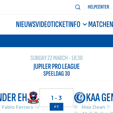
HELPCENTER
NIEUWS
VIDEO
TICKETINFO
MATCHE
SUNDAY 22 MARCH - 18:30
JUPILER PRO LEAGUE
SPEELDAG 30
NDER EH
KAA GE
1 - 3
Fabio Ferraro
14'
Max Dean
11'
FT