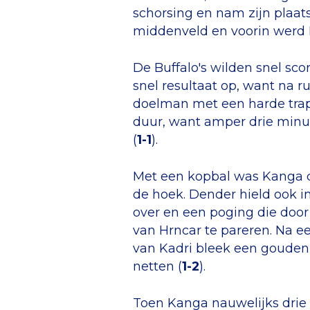
schorsing en nam zijn plaats
middenveld en voorin werd
De Buffalo's wilden snel sc
snel resultaat op, want na 
doelman met een harde trap 
duur, want amper drie minut
(
1-1
).
Met een kopbal was Kanga di
de hoek. Dender hield ook in
over en een poging die door
van Hrncar te pareren. Na 
van Kadri bleek een gouden 
netten (
1-2
).
Toen Kanga nauwelijks drie 