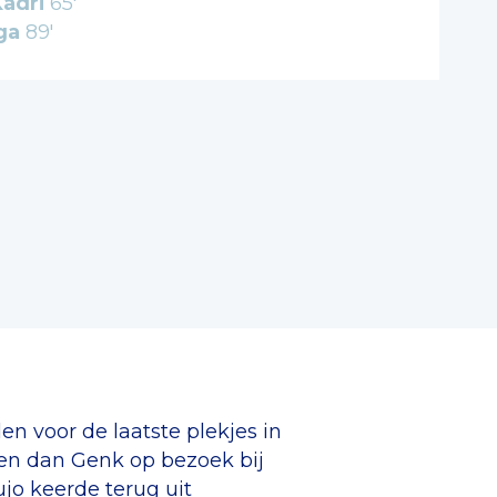
adri
65'
ga
89'
n voor de laatste plekjes in
oen dan Genk op bezoek bij
jo keerde terug uit