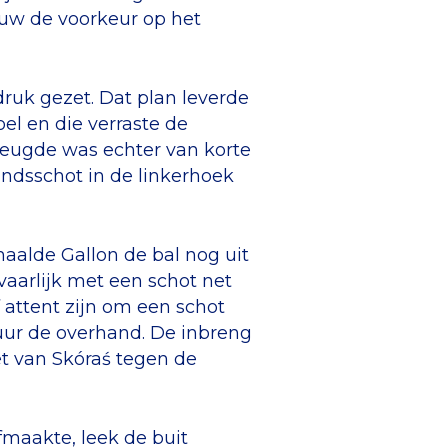
euw de voorkeur op het
druk gezet. Dat plan leverde
el en die verraste de
reugde was echter van korte
ndsschot in de linkerhoek
aalde Gallon de bal nog uit
vaarlijk met een schot net
 attent zijn om een schot
uur de overhand. De inbreng
et van Skóraś tegen de
fmaakte, leek de buit