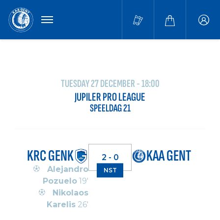
MENU
Buffa
accou
TUESDAY 27 DECEMBER - 18:00
JUPILER PRO LEAGUE
SPEELDAG 21
KRC GENK
KAA GENT
2 - 0
Alejandro
NST
Pozuelo
19'
Nikolaos
Karelis
26'