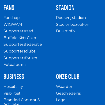
FANS
STADION
Fanshop
Rookvrij stadion
WIGWAM
Stadionbezoeken
Supportersraad
Buurtinfo
Buffalo Kids Club
Supportersfederatie
Supportersclubs
Supportersforum
Fotoalbums
BUSINESS
ONZE CLUB
Hospitality
Waarden
Visibiliteit
Geschiedenis
Branded Content &
Logo
Activatie