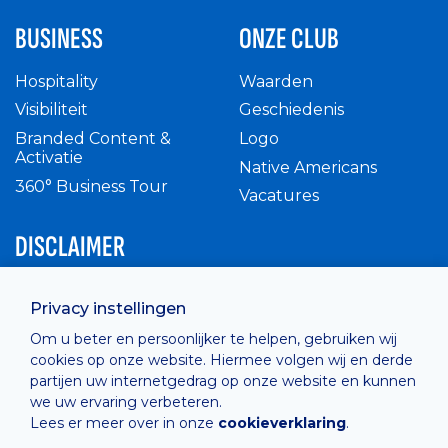
BUSINESS
ONZE CLUB
Hospitality
Waarden
Visibiliteit
Geschiedenis
Branded Content &
Logo
Activatie
Native Americans
360° Business Tour
Vacatures
DISCLAIMER
Intern reglement
Privacy instellingen
Privacy Policy
Om u beter en persoonlijker te helpen, gebruiken wij
Cashless
cookies op onze website. Hiermee volgen wij en derde
verkoopsvoorwaarden
partijen uw internetgedrag op onze website en kunnen
Cookie Policy
we uw ervaring verbeteren.
Lees er meer over in onze
cookieverklaring
.