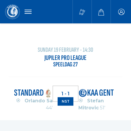
MENU
Buffa
accou
SUNDAY 19 FEBRUARY - 14:30
JUPILER PRO LEAGUE
SPEELDAG 27
STANDARD
KAA GENT
1 - 1
Orlando Sa
Stefan
NST
44'
Mitrovic
51'