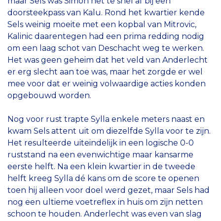
maar Sels was Simon net te snel af bij een
doorsteekpass van Kalu. Rond het kwartier kende
Sels weinig moeite met een kopbal van Mitrovic,
Kalinic daarentegen had een prima redding nodig
om een laag schot van Deschacht weg te werken.
Het was geen geheim dat het veld van Anderlecht
er erg slecht aan toe was, maar het zorgde er wel
mee voor dat er weinig volwaardige acties konden
opgebouwd worden.
Nog voor rust trapte Sylla enkele meters naast en
kwam Sels attent uit om diezelfde Sylla voor te zijn.
Het resulteerde uiteindelijk in een logische 0-0
ruststand na een evenwichtige maar kansarme
eerste helft. Na een klein kwartier in de tweede
helft kreeg Sylla dé kans om de score te openen
toen hij alleen voor doel werd gezet, maar Sels had
nog een ultieme voetreflex in huis om zijn netten
schoon te houden. Anderlecht was even van slag