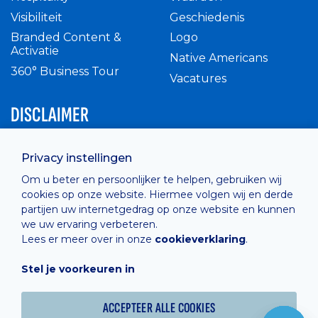
Visibiliteit
Geschiedenis
Branded Content &
Logo
Activatie
Native Americans
360° Business Tour
Vacatures
DISCLAIMER
Intern reglement
Privacy instellingen
Privacy Policy
Om u beter en persoonlijker te helpen, gebruiken wij
Cashless
cookies op onze website. Hiermee volgen wij en derde
verkoopsvoorwaarden
partijen uw internetgedrag op onze website en kunnen
Cookie Policy
we uw ervaring verbeteren.
Lees er meer over in onze
cookieverklaring
.
Stel je voorkeuren in
Hosted by
Combell
ACCEPTEER ALLE COOKIES