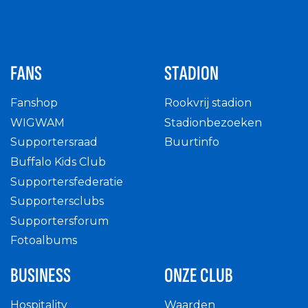
FANS
STADION
Fanshop
Rookvrij stadion
WIGWAM
Stadionbezoeken
Supportersraad
Buurtinfo
Buffalo Kids Club
Supportersfederatie
Supportersclubs
Supportersforum
Fotoalbums
BUSINESS
ONZE CLUB
Hospitality
Waarden