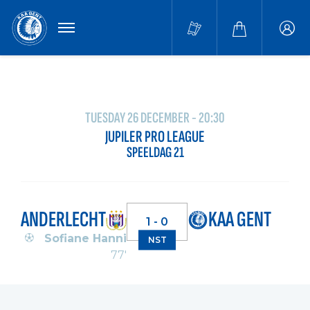
MENU
Buffa
accou
TUESDAY 26 DECEMBER - 20:30
JUPILER PRO LEAGUE
SPEELDAG 21
ANDERLECHT
KAA GENT
1 - 0
Sofiane Hanni
NST
77'