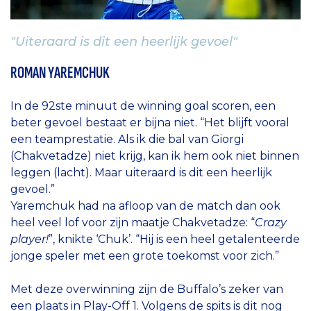
"Uiteraard is dit een heerlijk gevoel"
ROMAN YAREMCHUK
In de 92ste minuut de winning goal scoren, een
beter gevoel bestaat er bijna niet. “Het blijft vooral
een teamprestatie. Als ik die bal van Giorgi
(Chakvetadze) niet krijg, kan ik hem ook niet binnen
leggen (lacht). Maar uiteraard is dit een heerlijk
gevoel.”
Yaremchuk had na afloop van de match dan ook
heel veel lof voor zijn maatje Chakvetadze: “
Crazy
player!
”, knikte ‘Chuk’. “Hij is een heel getalenteerde
jonge speler met een grote toekomst voor zich.”
Met deze overwinning zijn de Buffalo’s zeker van
een plaats in Play-Off 1. Volgens de spits is dit nog