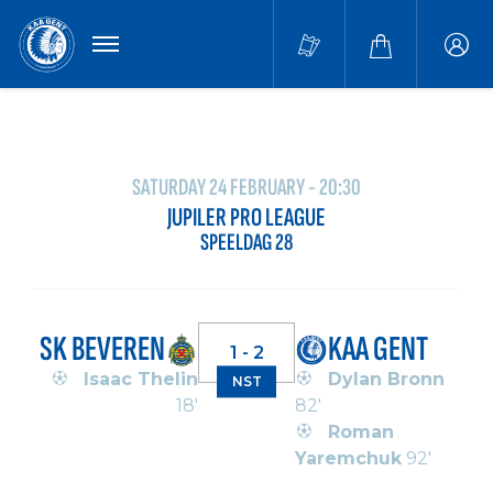
MENU
Buffa
accou
SATURDAY 24 FEBRUARY - 20:30
JUPILER PRO LEAGUE
SPEELDAG 28
SK BEVEREN
KAA GENT
1 - 2
Isaac Thelin
Dylan Bronn
NST
18'
82'
Roman
Yaremchuk
92'