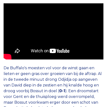
De Buffalo's moesten vol voor de winst gaan en
lieten er geen gras over groeien van bij de aftrap. Al
in de tweede minuut drong Odjidja op aangeven
van David diep in de zestien en hij knalde hoog en
droog voorbij Bossut in doel (
0-1
). Een droomstart
voor Gent en de thuisploeg werd overrompeld,
maar Bossut voorkwam erger door een schot van