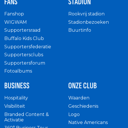
FANS
STADION
Fanshop
Rookvrij stadion
WIGWAM
Stadionbezoeken
Supportersraad
Buurtinfo
Buffalo Kids Club
Supportersfederatie
Supportersclubs
Supportersforum
Fotoalbums
BUSINESS
ONZE CLUB
Hospitality
Waarden
Visibiliteit
Geschiedenis
Branded Content &
Logo
Activatie
Native Americans
360° Business Tour