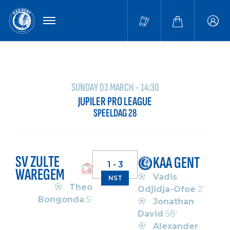
MENU
Buffa
accou
SUNDAY 03 MARCH - 14:30
JUPILER PRO LEAGUE
SPEELDAG 28
SV ZULTE
KAA GENT
1 - 3
WAREGEM
Vadis
NST
Theo
Odjidja-Ofoe
2'
Bongonda
5'
Jonathan
David
58'
Alexander