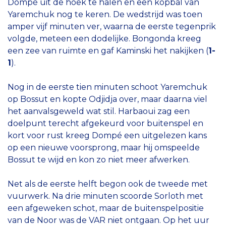
Dompé uit de hoek te halen en een kopbal van
Yaremchuk nog te keren. De wedstrijd was toen
amper vijf minuten ver, waarna de eerste tegenprik
volgde, meteen een dodelijke. Bongonda kreeg
een zee van ruimte en gaf Kaminski het nakijken (
1-
1
).
Nog in de eerste tien minuten schoot Yaremchuk
op Bossut en kopte Odjidja over, maar daarna viel
het aanvalsgeweld wat stil. Harbaoui zag een
doelpunt terecht afgekeurd voor buitenspel en
kort voor rust kreeg Dompé een uitgelezen kans
op een nieuwe voorsprong, maar hij omspeelde
Bossut te wijd en kon zo niet meer afwerken.
Net als de eerste helft begon ook de tweede met
vuurwerk. Na drie minuten scoorde Sorloth met
een afgeweken schot, maar de buitenspelpositie
van de Noor was de VAR niet ontgaan. Op het uur