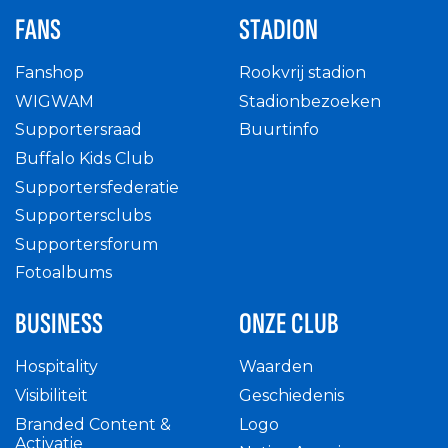
FANS
STADION
Fanshop
Rookvrij stadion
WIGWAM
Stadionbezoeken
Supportersraad
Buurtinfo
Buffalo Kids Club
Supportersfederatie
Supportersclubs
Supportersforum
Fotoalbums
BUSINESS
ONZE CLUB
Hospitality
Waarden
Visibiliteit
Geschiedenis
Branded Content &
Logo
Activatie