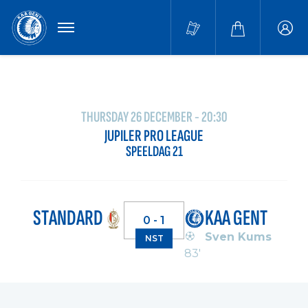
MENU
Buffa
accou
THURSDAY 26 DECEMBER - 20:30
JUPILER PRO LEAGUE
SPEELDAG 21
STANDARD
KAA GENT
0 - 1
Sven Kums
NST
83'