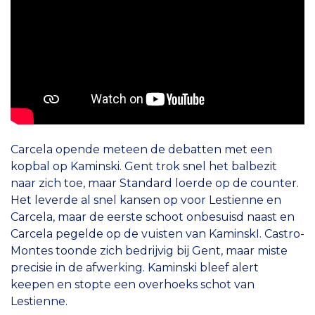
Carcela opende meteen de debatten met een
kopbal op Kaminski. Gent trok snel het balbezit
naar zich toe, maar Standard loerde op de counter.
Het leverde al snel kansen op voor Lestienne en
Carcela, maar de eerste schoot onbesuisd naast en
Carcela pegelde op de vuisten van KaminskI. Castro-
Montes toonde zich bedrijvig bij Gent, maar miste
precisie in de afwerking. Kaminski bleef alert
keepen en stopte een overhoeks schot van
Lestienne.