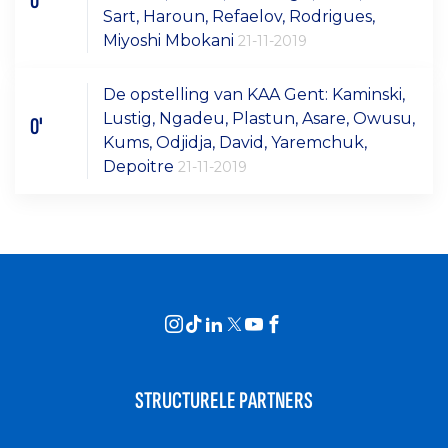
0'
Sart, Haroun, Refaelov, Rodrigues,
Miyoshi Mbokani
21-11-2019
De opstelling van KAA Gent: Kaminski,
Lustig, Ngadeu, Plastun, Asare, Owusu,
0'
Kums, Odjidja, David, Yaremchuk,
Depoitre
21-11-2019
STRUCTURELE PARTNERS