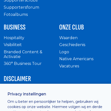
Supportersclubs
Supportersforum
Fotoalbums
BUSINESS
ONZE CLUB
Hospitality
Waarden
Visibiliteit
Geschiedenis
Branded Content &
Logo
Activatie
Native Americans
360° Business Tour
Vacatures
DISCLAIMER
Intern reglement
Privacy instellingen
Privacy Policy
Om u beter en persoonlijker te helpen, gebruiken wij
Cashless
cookies op onze website. Hiermee volgen wij en derde
verkoopsvoorwaarden