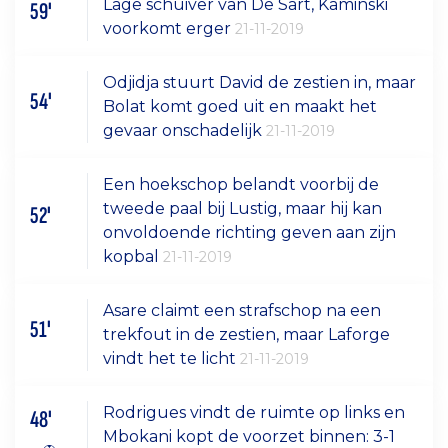
Lage schuiver van De Sart, Kaminski
59'
voorkomt erger
21-11-2019
Odjidja stuurt David de zestien in, maar
54'
Bolat komt goed uit en maakt het
gevaar onschadelijk
21-11-2019
Een hoekschop belandt voorbij de
tweede paal bij Lustig, maar hij kan
52'
onvoldoende richting geven aan zijn
kopbal
21-11-2019
Asare claimt een strafschop na een
51'
trekfout in de zestien, maar Laforge
vindt het te licht
21-11-2019
Rodrigues vindt de ruimte op links en
48'
Mbokani kopt de voorzet binnen: 3-1