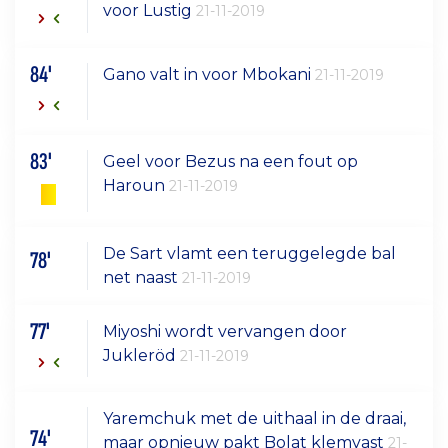
voor Lustig
21-11-2019
84'
Gano valt in voor Mbokani
21-11-2019
83'
Geel voor Bezus na een fout op
Haroun
21-11-2019
De Sart vlamt een teruggelegde bal
78'
net naast
21-11-2019
77'
Miyoshi wordt vervangen door
Jukleröd
21-11-2019
Yaremchuk met de uithaal in de draai,
74'
maar opnieuw pakt Bolat klemvast
21-