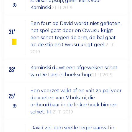
strafschopstip, geen kans voor
Kaminski
21-11-2019
Een fout op David wordt niet gefloten,
het spel gaat door en Owusu krijgt
31'
een schot tegen de arm, de bal gaat
op de stip en Owusu krijgt geel
21-11-
2019
Kaminski duwt een afgeweken schot
28'
van De Laet in hoekschop
21-11-2019
Een voorzet wijkt af en valt zo pal voor
25'
de voeten van Mbokani, die
onhoudbaar in de linkerhoek binnen
schiet: 1-1
21-11-2019
David zet een snelle tegenaanval in