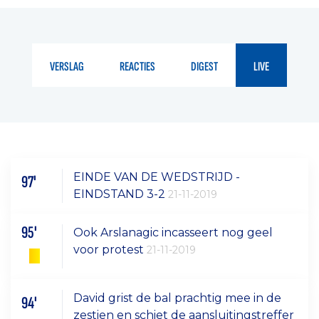
VERSLAG
REACTIES
DIGEST
LIVE
EINDE VAN DE WEDSTRIJD -
97'
EINDSTAND 3-2
21-11-2019
95'
Ook Arslanagic incasseert nog geel
voor protest
21-11-2019
David grist de bal prachtig mee in de
94'
zestien en schiet de aansluitingstreffer