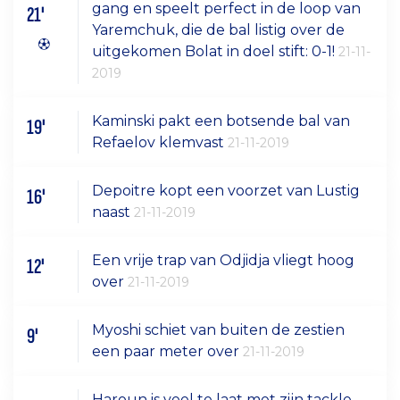
gang en speelt perfect in de loop van
21'
Yaremchuk, die de bal listig over de
uitgekomen Bolat in doel stift: 0-1!
21-11-
2019
Kaminski pakt een botsende bal van
19'
Refaelov klemvast
21-11-2019
Depoitre kopt een voorzet van Lustig
16'
naast
21-11-2019
Een vrije trap van Odjidja vliegt hoog
12'
over
21-11-2019
Myoshi schiet van buiten de zestien
9'
een paar meter over
21-11-2019
Haroun is veel te laat met zijn tackle