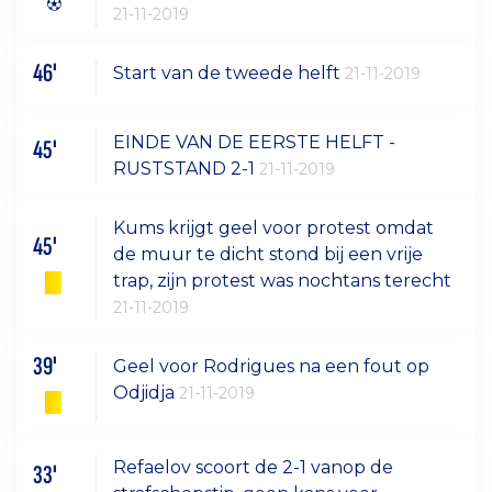
21-11-2019
46'
Start van de tweede helft
21-11-2019
EINDE VAN DE EERSTE HELFT -
45'
RUSTSTAND 2-1
21-11-2019
Kums krijgt geel voor protest omdat
45'
de muur te dicht stond bij een vrije
trap, zijn protest was nochtans terecht
21-11-2019
39'
Geel voor Rodrigues na een fout op
Odjidja
21-11-2019
Refaelov scoort de 2-1 vanop de
33'