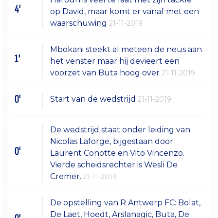
4'
op David, maar komt er vanaf met een
waarschuwing
21-11-2019
Mbokani steekt al meteen de neus aan
1'
het venster maar hij devieert een
voorzet van Buta hoog over
21-11-2019
0'
Start van de wedstrijd
21-11-2019
De wedstrijd staat onder leiding van
Nicolas Laforge, bijgestaan door
0'
Laurent Conotte en Vito Vincenzo.
Vierde scheidsrechter is Wesli De
Cremer.
21-11-2019
De opstelling van R Antwerp FC: Bolat,
De Laet, Hoedt, Arslanagic, Buta, De