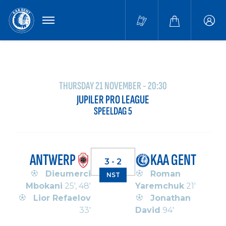
MENU
Buffa
accou
THURSDAY 21 NOVEMBER - 20:30
JUPILER PRO LEAGUE
SPEELDAG 5
ANTWERP
KAA GENT
3 - 2
Dieumerci
Roman
NST
Mbokani
25', 48'
Yaremchuk
21'
Lior Refaelov
Jonathan
33'
David
94'