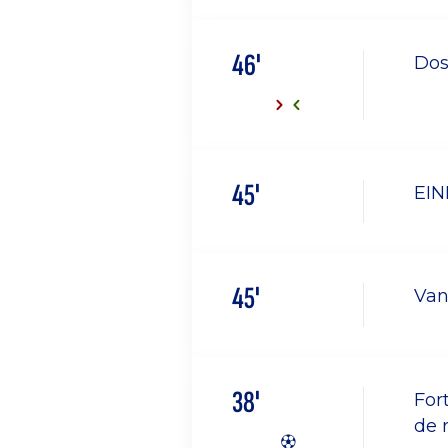
46'
Dos
45'
EIN
45'
Van
38'
For
de 