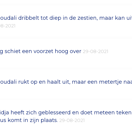
soudali dribbelt tot diep in de zestien, maar kan ui
08-2021
g schiet een voorzet hoog over
29-08-2021
soudali rukt op en haalt uit, maar een metertje na
idja heeft zich geblesseerd en doet meteen teken d
us komt in zijn plaats.
29-08-2021