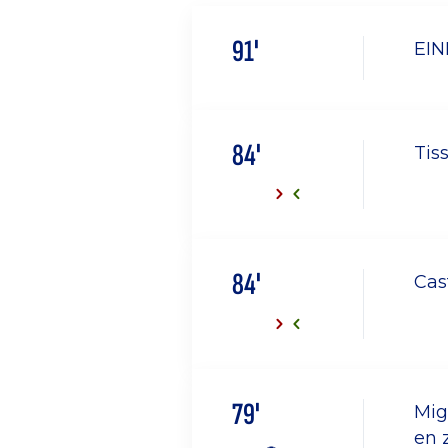
91'
EIN
84'
Tis
84'
Cas
79'
Mig
en z