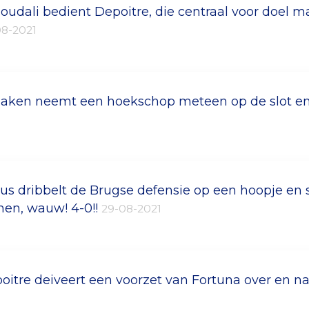
oudali bedient Depoitre, die centraal voor doel makk
08-2021
aken neemt een hoekschop meteen op de slot en t
us dribbelt de Brugse defensie op een hoopje en s
nen, wauw! 4-0!!
29-08-2021
oitre deiveert een voorzet van Fortuna over en n