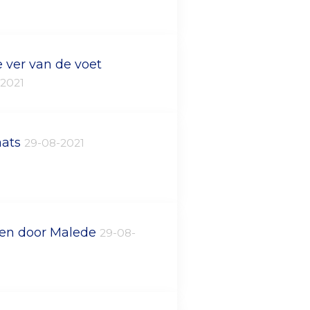
e ver van de voet
-2021
aats
29-08-2021
gen door Malede
29-08-