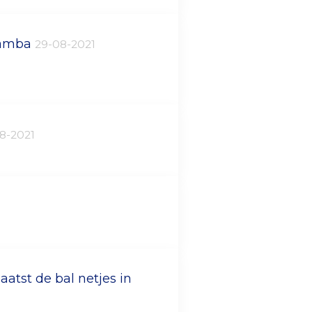
Mbamba
29-08-2021
8-2021
aatst de bal netjes in