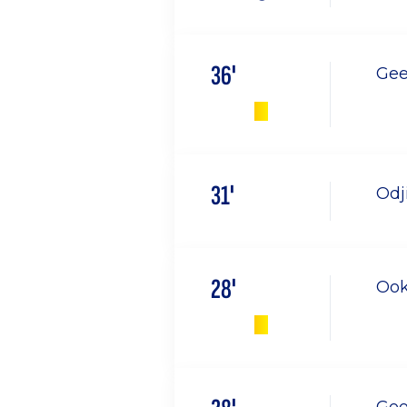
36'
Gee
31'
Odj
28'
Ook
Gee