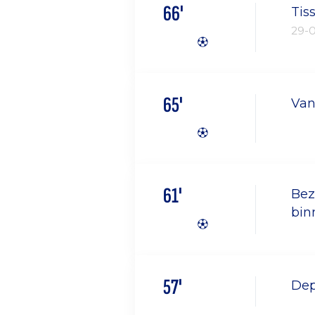
66'
Tiss
29-
65'
Van
61'
Bez
bin
57'
Dep