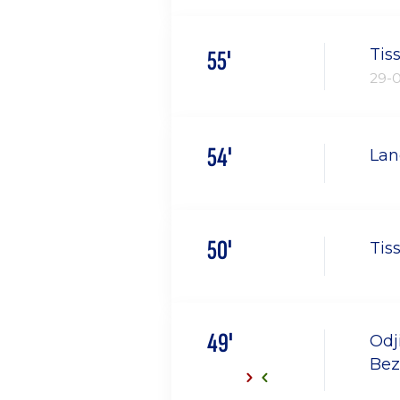
55'
Tis
29-
54'
Lan
50'
Tis
49'
Odj
Bez