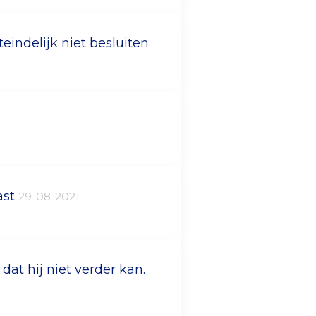
teindelijk niet besluiten
ast
29-08-2021
at hij niet verder kan.