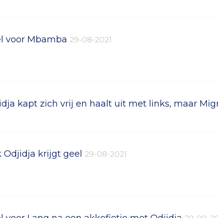
l voor Mbamba
29-08-2021
idja kapt zich vrij en haalt uit met links, maar Mi
 Odjidja krijgt geel
29-08-2021
l voor Lang na een akkefietje met Odjidja