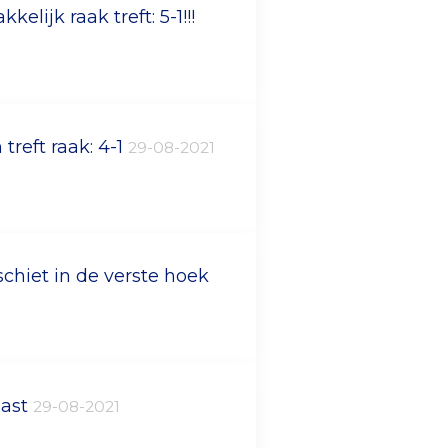
elijk raak treft: 5-1!!!
reft raak: 4-1
29-08-2021
chiet in de verste hoek
aast
29-08-2021