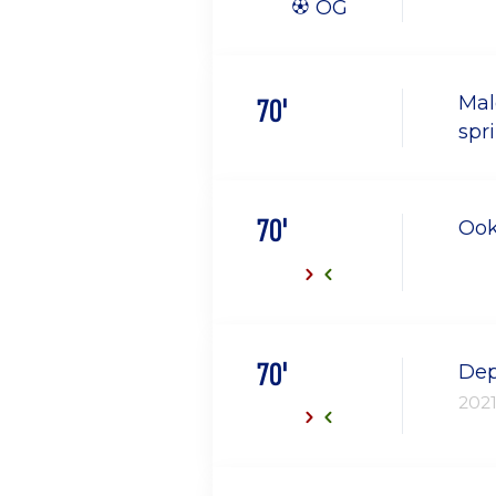
OG
70'
Mal
spr
70'
Ook
70'
Dep
202