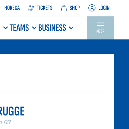
HORECA
TICKETS
SHOP
LOGIN
N
TEAMS
BUSINESS
MEER
RUGGE
n
65'