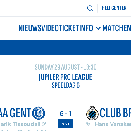
HELPCENTER
NIEUWS
VIDEO
TICKETINFO
MATCHE
SUNDAY 29 AUGUST - 13:30
JUPILER PRO LEAGUE
SPEELDAG 6
AA GENT
CLUB B
6 - 1
arik Tissoudali
9'
Hans Vanake
NST