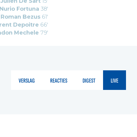
Julien De Sart
15'
Nurio Fortuna
38'
Roman Bezus
61'
rent Depoitre
66'
ndon Mechele
79'
VERSLAG
REACTIES
DIGEST
LIVE