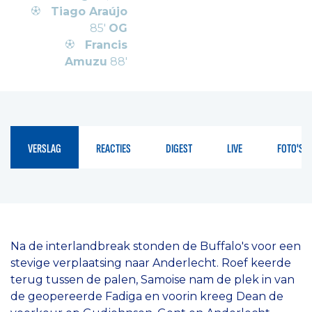
Tiago Araújo
85'
OG
Francis
Amuzu
88'
VERSLAG
REACTIES
DIGEST
LIVE
FOTO'S
Na de interlandbreak stonden de Buffalo's voor een
stevige verplaatsing naar Anderlecht. Roef keerde
terug tussen de palen, Samoise nam de plek in van
de geopereerde Fadiga en voorin kreeg Dean de