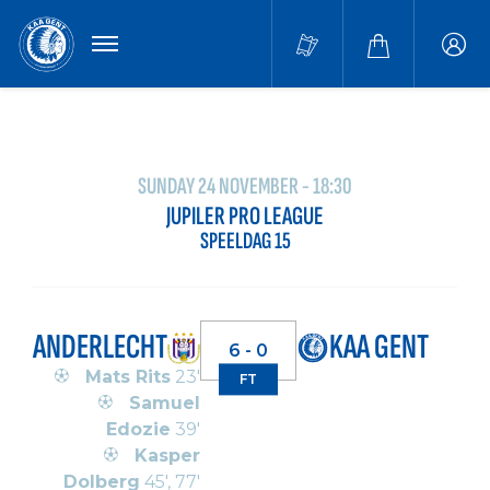
MENU
Buffa
accou
SUNDAY 24 NOVEMBER - 18:30
JUPILER PRO LEAGUE
SPEELDAG 15
ANDERLECHT
KAA GENT
6 - 0
Mats Rits
23'
FT
Samuel
Edozie
39'
Kasper
Dolberg
45', 77'