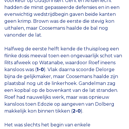
voorkeur op Gudjohnsen. Gent en Anderlecht
hadden de minst gepasseerde defensies en in een
evenwichtig wedstrijdbegin gaven beide kanten
geen krimp. Brown was de eerste die stevig kon
uithalen, maar Coosemans haalde de bal nog
vanonder de lat.
Halfweg de eerste helft kende de thuisploeg een
flinke dosis meeval toen een ongevaarlijk schot van
Rits afweek op Watanabe, waardoor Roef ineens
kansloos was (
1-0
). Vlak daarna scoorde Delorge
bijna de gelijkmaker, maar Coosemans haalde zijn
plaatsbal nog uit de linkerhoek. Gandelman zag
een kopbal op de bovenkant van de lat stranden.
Roef had nauwelijks werk, maar was opnieuw
kansloos toen Edozie op aangeven van Dolberg
makkelijk kon binnen tikken (
2-0
).
Het was slechts het begin van enkele