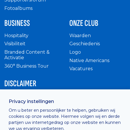
Fotoalbums
BUSINESS
ONZE CLUB
Hospitality
Waarden
Visibiliteit
Geschiedenis
Branded Content &
Logo
Activatie
Native Americans
360° Business Tour
Vacatures
DISCLAIMER
Intern reglement
Privacy instellingen
Privacy Policy
Om u beter en persoonlijker te helpen, gebruiken wij
Cashless
cookies op onze website. Hiermee volgen wij en derde
verkoopsvoorwaarden
partijen uw internetgedrag op onze website en kunnen
Cookie Policy
we uw ervaring verbeteren.