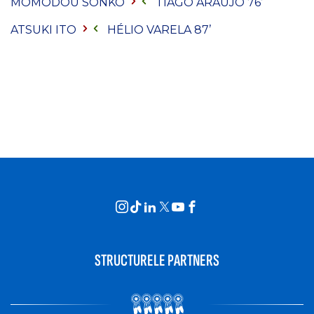
MOMODOU SONKO
TIAGO ARAÚJO
76’
ATSUKI ITO
HÉLIO VARELA
87’
STRUCTURELE PARTNERS