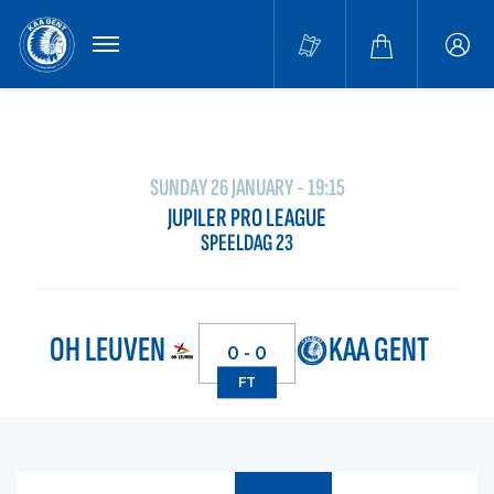
MENU
Buffa
accou
SUNDAY 26 JANUARY - 19:15
JUPILER PRO LEAGUE
SPEELDAG 23
OH LEUVEN
KAA GENT
0 - 0
FT