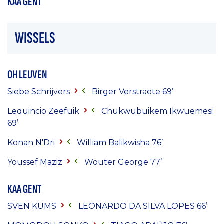
KAA GENT
WISSELS
OH LEUVEN
Siebe Schrijvers
Birger Verstraete 69’
Lequincio Zeefuik
Chukwubuikem Ikwuemesi
69’
Konan N'Dri
William Balikwisha 76’
Youssef Maziz
Wouter George 77’
KAA GENT
SVEN KUMS
LEONARDO DA SILVA LOPES
66’