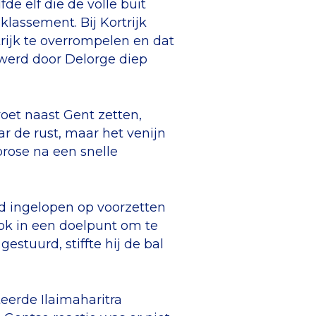
de elf die de volle buit
klassement. Bij Kortrijk
trijk te overrompelen en dat
werd door Delorge diep
voet naast Gent zetten,
r de rust, maar het venijn
brose na een snelle
d ingelopen op voorzetten
ok in een doelpunt om te
estuurd, stiffte hij de bal
eerde Ilaimaharitra