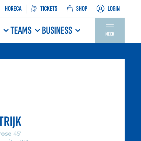
HORECA
TICKETS
SHOP
LOGIN
N
TEAMS
BUSINESS
MEER
TRIJK
rose
45'