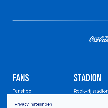
FANS
STADION
Fanshop
Rookvrij stadio
WIGWAM
Stadionbezoek
Privacy instellingen
Supportersraad
Buurtinfo