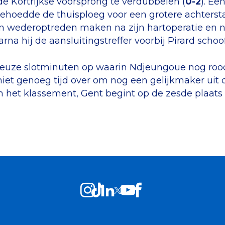
de Kortrijkse voorsprong te verdubbelen (
0-2
). Ee
oedde de thuisploeg voor een grotere achterstan
jn wederoptreden maken na zijn hartoperatie en 
rna hij de aansluitingstreffer voorbij Pirard schoof
veuze slotminuten op waarin Ndjeungoue nog rood
niet genoeg tijd over om nog een gelijkmaker uit d
 het klassement, Gent begint op de zesde plaats