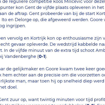
 de reguliere competitie koos Milicevic voor dezelf
punter kon Gent de vijfde plaats opleveren in het 
an de aftrap. Gent probeerde van bij de start Kor
 Ito en Delorge op, die afgeweerd werden. Goore 
og ingrijpen.
een vervolg en Kortrijk kon op enthousiasme zijn 
 echt gevaar opleverde. De wedstrijd kabbelde naa
t. In de vijfde minuut van de extra tijd schoot Am
bij Vandenberghe (
0-1
).
naar de gelijkmaker en Goore kwam twee keer goe
k hem echter aan de precisie om die voorzetten o
rlijkste man, maar toen hij op snelheid diep werd g
het doel.
nt zuur op, want twintig minuten voor tijd profit