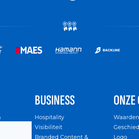
BUSINESS
ONZE 
n
Hospitality
Waarde
en
Visibiliteit
Geschied
Branded Content &
Logo