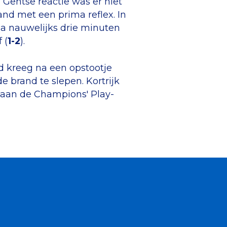
n Gentse reactie was er niet
d met een prima reflex. In
na nauwelijks drie minuten
 (
1-2
).
 kreeg na een opstootje
e brand te slepen. Kortrijk
 aan de Champions' Play-