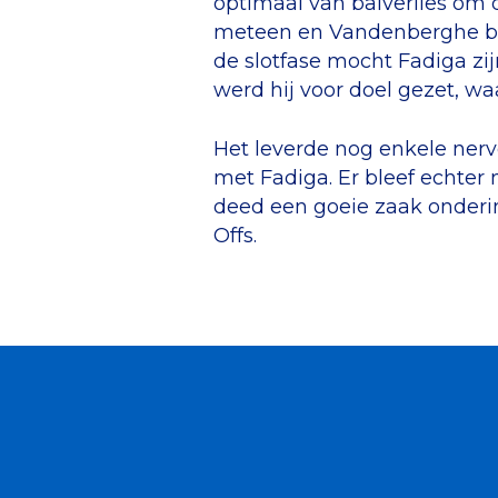
optimaal van balverlies om 
meteen en Vandenberghe beh
de slotfase mocht Fadiga zi
werd hij voor doel gezet, waa
Het leverde nog enkele ner
met Fadiga. Er bleef echter 
deed een goeie zaak onderin
Offs.