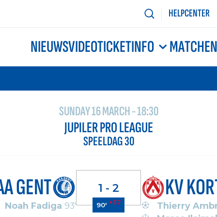
HELPCENTER
NIEUWS
VIDEO
TICKETINFO
MATCHE
SUNDAY 16 MARCH - 18:30
JUPILER PRO LEAGUE
SPEELDAG 30
AA GENT
KV KOR
1 - 2
+37
Noah Fadiga
93'
Thierry Amb
90'