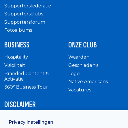
Supportersfederatie
Supportersclubs
Supportersforum
Fotoalbums
BUSINESS
ONZE CLUB
Hospitality
Waarden
Visibiliteit
Geschiedenis
Branded Content &
Logo
Activatie
Native Americans
360° Business Tour
Vacatures
DISCLAIMER
Intern reglement
Privacy instellingen
Privacy Policy