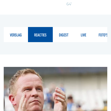
64'
VERSLAG
REACTIES
DIGEST
LIVE
FOTO'S