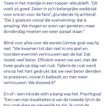
Twee in het mandje in een topper: alstublieft. “Dit
voelt zó goed. Zeker in zo’n belangrijke wedstrijd
voor ons én voor de fans”, glunderde hij achteraf.
“Die 2 goals en vooral die overwinning: dat is
amazing. We mogen er even van genieten, maar
donderdag moeten we weer paraat staan.”
Blind voor alles voor die eerste Gentse goal was hij
niet. “We kwamen tot dan niet in ons spel en
toonden evenmin vertrouwen aan de bal. Dat
moest veel beter. Efficiënt waren we wel, met die
twee goals op slag van rust. Tijdens de rust werd
ons op het hart gedrukt dat we veel beter dienden
te presteren, vooral in balbezit, en met meer
vertrouwen. We showed it!”
En of – een intrede with a bang was het. Prachtgoal.
“Een van mijn kwaliteiten is van de tweede lijn in de
box opduiken en gevaarlijk te zijn. Ik vond de