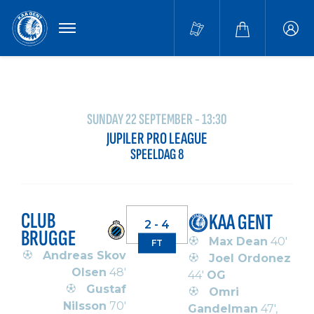
MENU
Buffa
accou
SUNDAY 22 SEPTEMBER - 13:30
JUPILER PRO LEAGUE
SPEELDAG 8
CLUB
KAA GENT
2 - 4
BRUGGE
Max Dean
40'
FT
Andreas Skov
Joel Ordonez
Olsen
48'
44'
OG
Gustaf
Omri
Nilsson
70'
Gandelman
47',