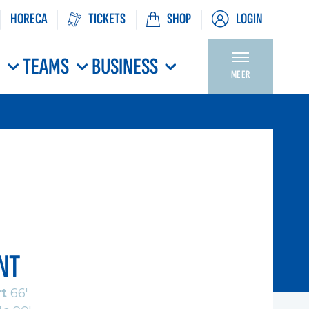
HORECA
TICKETS
SHOP
LOGIN
N
TEAMS
BUSINESS
MEER
NT
rt
66'