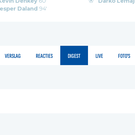
Kévin Denkey
60'
Darko Lemaj
esper Daland
94'
VERSLAG
REACTIES
DIGEST
LIVE
FOTO'S