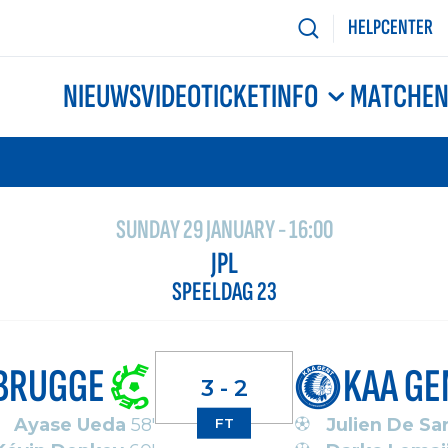
HELPCENTER
NIEUWS
VIDEO
TICKETINFO
MATCHE
SUNDAY 29 JANUARY - 16:00
JPL
SPEELDAG 23
BRUGGE
KAA GE
3 - 2
Ayase Ueda
58'
Julien De Sa
FT