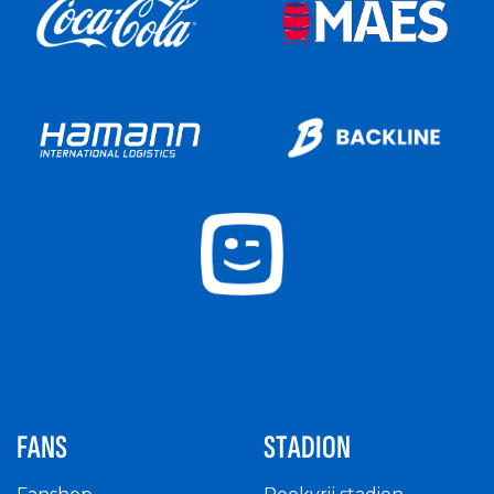
FANS
STADION