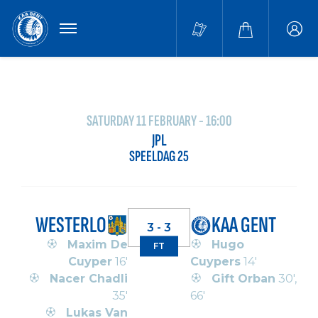
MENU
Buffa
accou
SATURDAY 11 FEBRUARY - 16:00
JPL
SPEELDAG 25
WESTERLO
KAA GENT
3 - 3
Maxim De
Hugo
FT
Cuyper
16'
Cuypers
14'
Nacer Chadli
Gift Orban
30',
35'
66'
Lukas Van