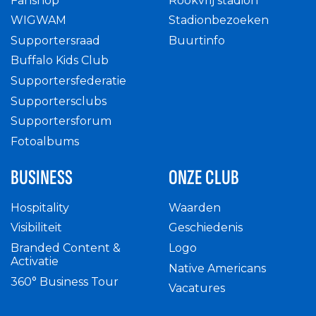
Fanshop
Rookvrij stadion
WIGWAM
Stadionbezoeken
Supportersraad
Buurtinfo
Buffalo Kids Club
Supportersfederatie
Supportersclubs
Supportersforum
Fotoalbums
BUSINESS
ONZE CLUB
Hospitality
Waarden
Visibiliteit
Geschiedenis
Branded Content &
Logo
Activatie
Native Americans
360° Business Tour
Vacatures