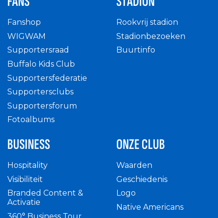
FANS
STADION
Fanshop
Rookvrij stadion
WIGWAM
Stadionbezoeken
Supportersraad
Buurtinfo
Buffalo Kids Club
Supportersfederatie
Supportersclubs
Supportersforum
Fotoalbums
BUSINESS
ONZE CLUB
Hospitality
Waarden
Visibiliteit
Geschiedenis
Branded Content &
Logo
Activatie
Native Americans
360° Business Tour