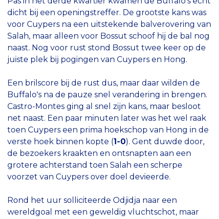
Pas in het derde kwartier kwamen de Buffalo's echt
dicht bij een openingstreffer. De grootste kans was
voor Cuypers na een uitstekende balverovering van
Salah, maar alleen voor Bossut schoof hij de bal nog
naast. Nog voor rust stond Bossut twee keer op de
juiste plek bij pogingen van Cuypers en Hong.
Een brilscore bij de rust dus, maar daar wilden de
Buffalo's na de pauze snel verandering in brengen.
Castro-Montes ging al snel zijn kans, maar besloot
net naast. Een paar minuten later was het wel raak
toen Cuypers een prima hoekschop van Hong in de
verste hoek binnen kopte (
1-0
). Gent duwde door,
de bezoekers kraakten en ontsnapten aan een
grotere achterstand toen Salah een scherpe
voorzet van Cuypers over doel devieerde.
Rond het uur solliciteerde Odjidja naar een
wereldgoal met een geweldig vluchtschot, maar