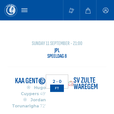
MENU
Buffa
accou
SUNDAY 11 SEPTEMBER - 21:00
JPL
SPEELDAG 8
SV ZULTE
KAA GENT
2 - 0
WAREGEM
Hugo
FT
Cuypers
49'
Jordan
Torunarigha
72'