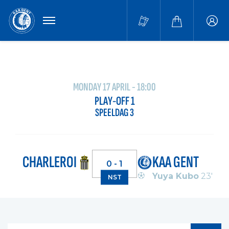
MENU
Buffa
accou
MONDAY 17 APRIL - 18:00
PLAY-OFF 1
SPEELDAG 3
CHARLEROI
KAA GENT
0 - 1
Yuya Kubo
23'
NST