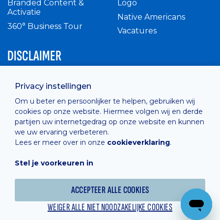
Branded Content &
Logo
Activatie
Native Americans
360° Business Tour
Vacatures
DISCLAIMER
Intern reglement
Privacy instellingen
Privacy Policy
Om u beter en persoonlijker te helpen, gebruiken wij
Cashless
cookies op onze website. Hiermee volgen wij en derde
verkoopsvoorwaarden
partijen uw internetgedrag op onze website en kunnen
Cookie Policy
we uw ervaring verbeteren.
Lees er meer over in onze
cookieverklaring
.
Stel je voorkeuren in
Hosted by
Combell
ACCEPTEER ALLE COOKIES
WEIGER ALLE NIET NOODZAKELIJKE COOKIES
Powered online by