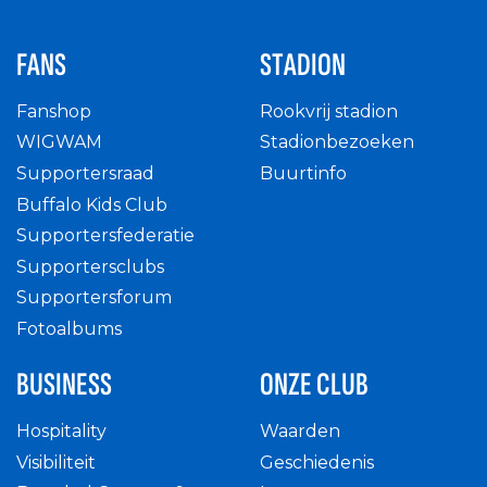
FANS
STADION
Fanshop
Rookvrij stadion
WIGWAM
Stadionbezoeken
Supportersraad
Buurtinfo
Buffalo Kids Club
Supportersfederatie
Supportersclubs
Supportersforum
Fotoalbums
BUSINESS
ONZE CLUB
Hospitality
Waarden
Visibiliteit
Geschiedenis