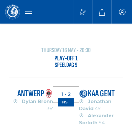
MENU
Buffa
accou
THURSDAY 16 MAY - 20:30
PLAY-OFF 1
SPEELDAG 9
ANTWERP
KAA GENT
1 - 2
Dylan Bronn
Jonathan
NST
36'
David
45'
Alexander
Sorloth
94'