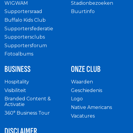
WIGWAM
Stadionbezoeken
Supportersraad
Buurtinfo
Buffalo Kids Club
Supportersfederatie
Supportersclubs
Supportersforum
Fotoalbums
BUSINESS
ONZE CLUB
Hospitality
Waarden
Visibiliteit
Geschiedenis
Branded Content &
Logo
Activatie
Native Americans
360° Business Tour
Vacatures
DISCLAIMER