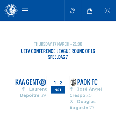
MENU
Buffa
accou
THURSDAY 17 MARCH - 21:00
UEFA CONFERENCE LEAGUE ROUND OF 16
SPEELDAG 7
KAA GENT
PAOK FC
1 - 2
Laurent
José Angel
NST
Depoitre
39'
Crespo
20'
Douglas
Augusto
77'