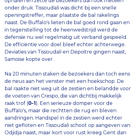
ophalen en zette de bezoekers dan ook meteen
onder druk. Tissoudali was dicht bij een snelle
openingstreffer, maar plaatste de bal rakelings
naast. De Buffalo's lieten de bal goed rond gaan en
in tegenstelling tot de heenwedstrijd werd de
defensie nu wel regelmatig uit verband gespeeld.
De efficiëntie voor doel bleef echter achterwege.
Deviaties van Tissoudali en Depoitre gingen naast,
Samoise kopte over.
Na 20 minuten staken de bezoekers dan toch eens
de neus aan het venster met een hoekschop. De
bal raakte niet weg uit de zestien en belandde voor
de voeten van Crespo, die van dichtbij makkelijk
raak trof (
0-1
). Een serieuze domper voor de
Buffalo's, maar die rechtten de rug en bleven
aandringen. Handspel in de zestien werd echter
niet gefloten en Tissoudali schoot op aangeven van
Odjidja naast, maar kort voor rust kreeg Gent dan