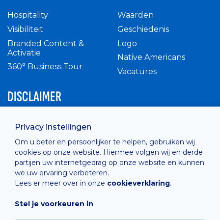
Hospitality
Waarden
Visibiliteit
Geschiedenis
Branded Content &
Logo
Activatie
Native Americans
360° Business Tour
Vacatures
DISCLAIMER
Intern reglement
Privacy instellingen
Privacy Policy
Om u beter en persoonlijker te helpen, gebruiken wij
Cashless
cookies op onze website. Hiermee volgen wij en derde
verkoopsvoorwaarden
partijen uw internetgedrag op onze website en kunnen
Cookie Policy
we uw ervaring verbeteren.
Lees er meer over in onze
cookieverklaring
.
Stel je voorkeuren in