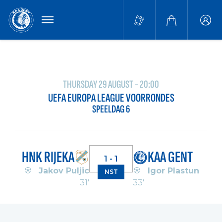
MENU
Buffa
accou
THURSDAY 29 AUGUST - 20:00
UEFA EUROPA LEAGUE VOORRONDES
SPEELDAG 6
HNK RIJEKA
KAA GENT
1 - 1
Jakov Puljic
Igor Plastun
NST
31'
33'