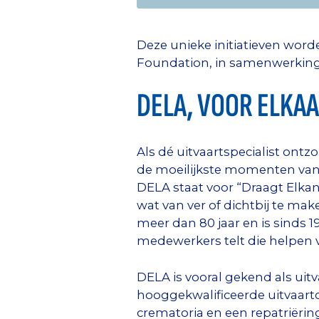
Deze unieke initiatieven wo
Foundation, in samenwerking m
DELA, VOOR ELKA
Als dé uitvaartspecialist ont
de moeilijkste momenten van 
DELA staat voor “Draagt Elkand
wat van ver of dichtbij te ma
meer dan 80 jaar en is sinds 1
medewerkers telt die helpen vó
DELA is vooral gekend als uit
hooggekwalificeerde uitvaartce
crematoria en een repatriër