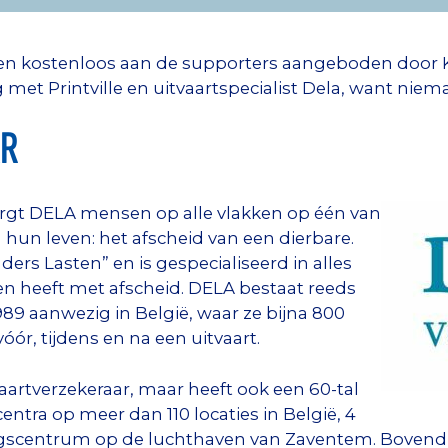
rden kostenloos aan de supporters aangeboden door
et Printville en uitvaartspecialist Dela, want niem
AR
zorgt DELA mensen op alle vlakken op één van
hun leven: het afscheid van een dierbare.
ers Lasten” en is gespecialiseerd in alles
ken heeft met afscheid. DELA bestaat reeds
989 aanwezig in België, waar ze bijna 800
ór, tijdens en na een uitvaart.
vaartverzekeraar, maar heeft ook een 60-tal
ntra op meer dan 110 locaties in België, 4
ingscentrum op de luchthaven van Zaventem. Bovend