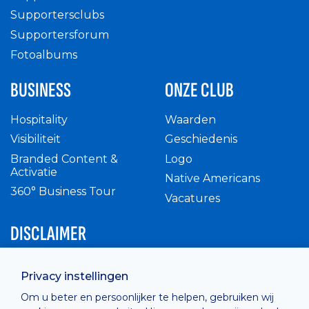
Supportersclubs
Supportersforum
Fotoalbums
BUSINESS
ONZE CLUB
Hospitality
Waarden
Visibiliteit
Geschiedenis
Branded Content &
Logo
Activatie
Native Americans
360° Business Tour
Vacatures
DISCLAIMER
Intern reglement
Privacy instellingen
Privacy Policy
Om u beter en persoonlijker te helpen, gebruiken wij
Cashless