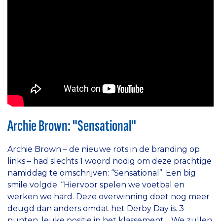
Archie Brown: "Sensational"
Archie Brown – de nieuwe rots in de branding op
links – had slechts 1 woord nodig om deze prachtige
namiddag te omschrijven: “Sensational”. Een big
smile volgde. “Hiervoor spelen we voetbal en
werken we hard. Deze overwinning doet nog meer
deugd dan anders omdat het Derby Day is. 3
punten, leuke positie in het klassement… We zullen