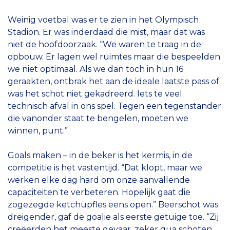
Weinig voetbal was er te zien in het Olympisch
Stadion. Er was inderdaad die mist, maar dat was
niet de hoofdoorzaak. “We waren te traag in de
opbouw. Er lagen wel ruimtes maar die bespeelden
we niet optimaal. Als we dan toch in hun 16
geraakten, ontbrak het aan de ideale laatste pass of
was het schot niet gekadreerd. Iets te veel
technisch afval in ons spel. Tegen een tegenstander
die vanonder staat te bengelen, moeten we
winnen, punt.”
Goals maken – in de beker is het kermis, in de
competitie is het vastentijd. “Dat klopt, maar we
werken elke dag hard om onze aanvallende
capaciteiten te verbeteren. Hopelijk gaat die
zogezegde ketchupfles eens open.” Beerschot was
dreigender, gaf de goalie als eerste getuige toe. “Zij
creëerden het meeste gevaar, zeker qua schoten