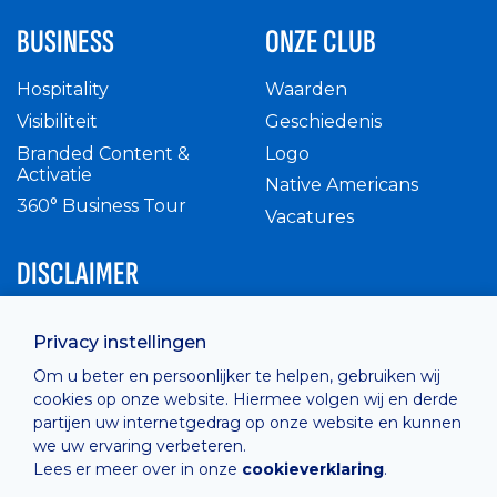
BUSINESS
ONZE CLUB
Hospitality
Waarden
Visibiliteit
Geschiedenis
Branded Content &
Logo
Activatie
Native Americans
360° Business Tour
Vacatures
DISCLAIMER
Intern reglement
Privacy instellingen
Privacy Policy
Om u beter en persoonlijker te helpen, gebruiken wij
Cashless
cookies op onze website. Hiermee volgen wij en derde
verkoopsvoorwaarden
partijen uw internetgedrag op onze website en kunnen
Cookie Policy
we uw ervaring verbeteren.
Lees er meer over in onze
cookieverklaring
.