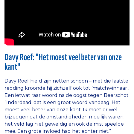
Davy Roef: "Het moest veel beter van onze
kant"
Davy Roef hield zijn netten schoon – met die laatste
redding kroonde hij zichzelf ook tot ‘matchwinnaar’.
Een ietwat raar woord na de oogst tegen Beerschot.
“Inderdaad, dat is een groot woord vandaag. Het
moest veel beter van onze kant. Ik moet er wel
bijzeggen dat de omstandigheden moeilijk waren:
het veld lag niet geweldig en ook de mist speelde
mee. Een grote invloed had het echter niet.”