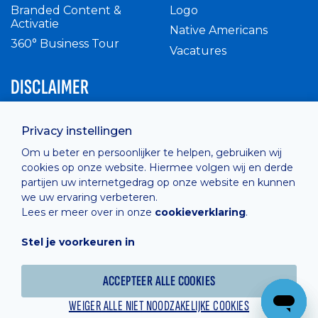
Branded Content &
Logo
Activatie
Native Americans
360° Business Tour
Vacatures
DISCLAIMER
Intern reglement
Privacy instellingen
Privacy Policy
Om u beter en persoonlijker te helpen, gebruiken wij
Cashless
cookies op onze website. Hiermee volgen wij en derde
verkoopsvoorwaarden
partijen uw internetgedrag op onze website en kunnen
Cookie Policy
we uw ervaring verbeteren.
Lees er meer over in onze
cookieverklaring
.
Stel je voorkeuren in
Hosted by
Combell
ACCEPTEER ALLE COOKIES
WEIGER ALLE NIET NOODZAKELIJKE COOKIES
Powered online by