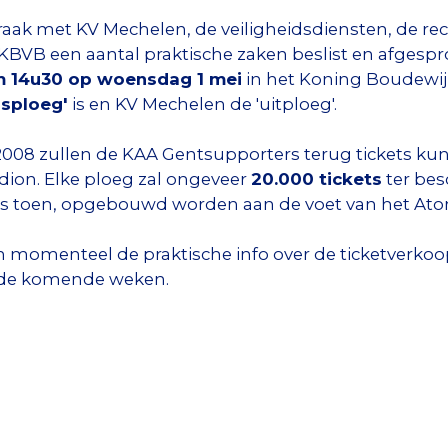
ak met KV Mechelen, de veiligheidsdiensten, de re
KBVB een aantal praktische zaken beslist en afgesprok
 14u30 op woensdag 1 mei
in het Koning Boudewijn
isploeg'
is en KV Mechelen de 'uitploeg'.
n 2008 zullen de KAA Gentsupporters terug tickets 
ion. Elke ploeg zal ongeveer
20.000 tickets
ter bes
 als toen, opgebouwd worden aan de voet van het A
 momenteel de praktische info over de ticketverkoop 
t de komende weken.