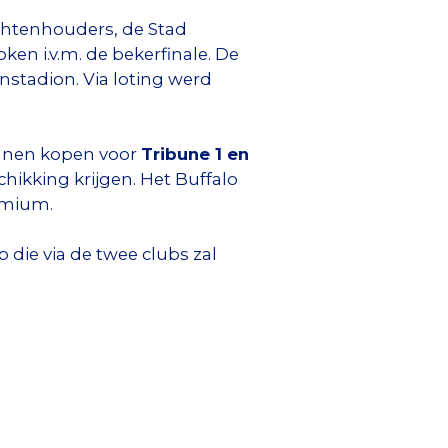
chtenhouders, de Stad
en i.v.m. de bekerfinale. De
stadion. Via loting werd
kunnen kopen voor
Tribune 1 en
chikking krijgen. Het Buffalo
tomium.
die via de twee clubs zal