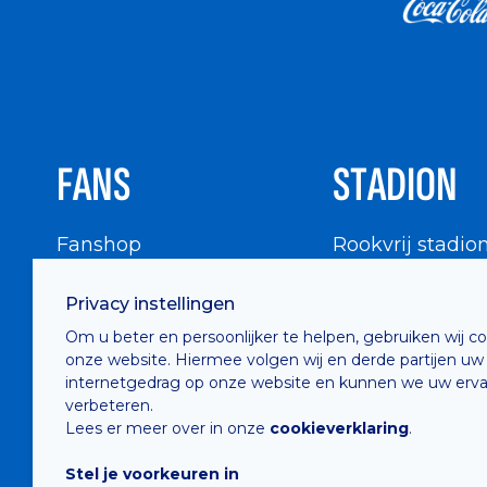
FANS
STADION
Fanshop
Rookvrij stadio
WIGWAM
Stadionbezoek
Privacy instellingen
Supportersraad
Buurtinfo
Om u beter en persoonlijker te helpen, gebruiken wij c
Buffalo Kids Club
onze website. Hiermee volgen wij en derde partijen uw
Supportersfederatie
internetgedrag op onze website en kunnen we uw erva
verbeteren.
Supportersclubs
Lees er meer over in onze
cookieverklaring
.
Supportersforum
Stel je voorkeuren in
Fotoalbums