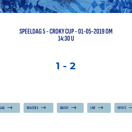
SPEELDAG
5
-
CROKY CUP
- 01-05-2019 OM
14:30 U
1
-
2
SLAG
REACTIES
DIGEST
LIVE
FOTO'S