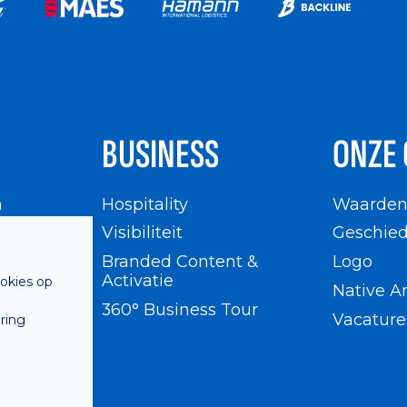
BUSINESS
ONZE 
n
Hospitality
Waarde
en
Visibiliteit
Geschied
Branded Content &
Logo
Activatie
ookies op
Native A
360° Business Tour
Vacature
ring