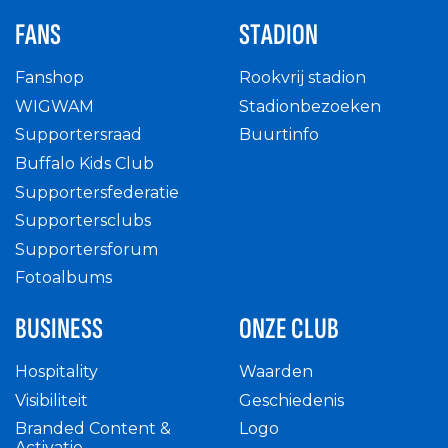
FANS
STADION
Fanshop
Rookvrij stadion
WIGWAM
Stadionbezoeken
Supportersraad
Buurtinfo
Buffalo Kids Club
Supportersfederatie
Supportersclubs
Supportersforum
Fotoalbums
BUSINESS
ONZE CLUB
Hospitality
Waarden
Visibiliteit
Geschiedenis
Branded Content &
Logo
Activatie