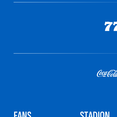
FANS
STADION