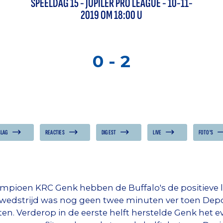
SPEELDAG
15
-
JUPILER PRO LEAGUE
- 10-11-
2019 OM 18:00 U
0
-
2
SLAG
REACTIES
DIGEST
LIVE
FOTO'S
ampioen KRC Genk hebben de Buffalo's de positieve l
wedstrijd was nog geen twee minuten ver toen Depo
en. Verderop in de eerste helft herstelde Genk het 