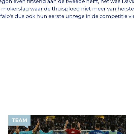
egon even flitsend aan de tweede helft, het was Dav
mokerslag waar de thuisploeg niet meer van herste
lo's dus ook hun eerste uitzege in de competitie vi
TEAM