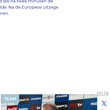
id die na twee minuten de
lde. Na de Europese uitzege
eren.
DELEN
TEAM