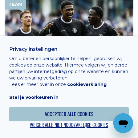
TEAM
Privacy instellingen
Om u beter en persoonlijker te helpen, gebruiken wij
cookies op onze website. Hiermee volgen wij en derde
partijen uw internetgedrag op onze website en kunnen
we uw ervaring verbeteren.
Lees er meer over in onze
cookieverklaring
.
DONDERDAG 6 AUGUSTUS 2026
WINST IN GÖTEBORG
Stel je voorkeuren in
BEKIJK VOLLEDIG NIEUWSBERICHT
ACCEPTEER ALLE COOKIES
WEIGER ALLE NIET NOODZAKELIJKE COOKIES
TEAM