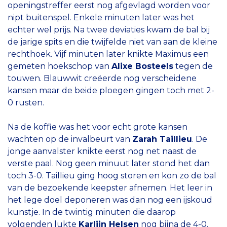
openingstreffer eerst nog afgevlagd worden voor
nipt buitenspel. Enkele minuten later was het
echter wel prijs. Na twee deviaties kwam de bal bij
de jarige spits en die twijfelde niet van aan de kleine
rechthoek. Vijf minuten later knikte Maximus een
gemeten hoekschop van
Alixe Bosteels
tegen de
touwen. Blauwwit creëerde nog verscheidene
kansen maar de beide ploegen gingen toch met 2-
0 rusten.
Na de koffie was het voor echt grote kansen
wachten op de invalbeurt van
Zarah Taillieu
. De
jonge aanvalster knikte eerst nog net naast de
verste paal. Nog geen minuut later stond het dan
toch 3-0. Taillieu ging hoog storen en kon zo de bal
van de bezoekende keepster afnemen. Het leer in
het lege doel deponeren was dan nog een ijskoud
kunstje. In de twintig minuten die daarop
volgenden lukte
Karlijn Helsen
nog bijna de 4-0.