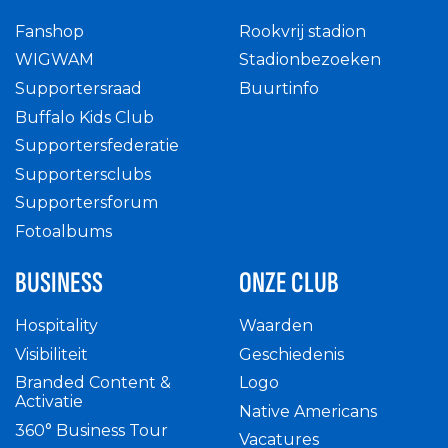
Fanshop
Rookvrij stadion
WIGWAM
Stadionbezoeken
Supportersraad
Buurtinfo
Buffalo Kids Club
Supportersfederatie
Supportersclubs
Supportersforum
Fotoalbums
BUSINESS
ONZE CLUB
Hospitality
Waarden
Visibiliteit
Geschiedenis
Branded Content &
Logo
Activatie
Native Americans
360° Business Tour
Vacatures