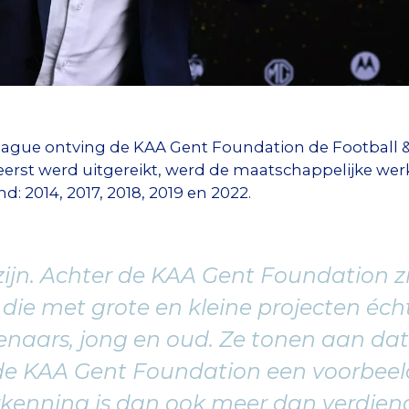
League ontving de KAA Gent Foundation de Football
eerst werd uitgereikt, werd de maatschappelijke werk
d: 2014, 2017, 2018, 2019 en 2022.
r zijn. Achter de KAA Gent Foundation z
die met grote en kleine projecten éch
enaars, jong en oud. Ze tonen aan dat
s de KAA Gent Foundation een voorbeel
kenning is dan ook meer dan verdiend"