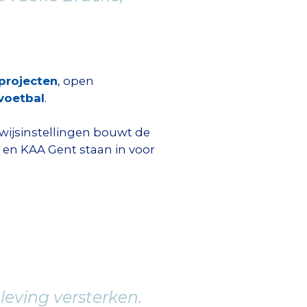
 projecten
, open
dvoetbal
.
wijsinstellingen bouwt de
 en KAA Gent staan in voor
eving versterken.