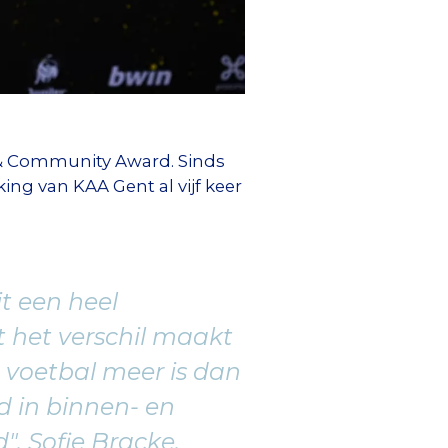
 & Community Award. Sinds
ing van KAA Gent al vijf keer
it een heel
t het verschil maakt
 voetbal meer is dan
d in binnen- en
. Sofie Bracke,