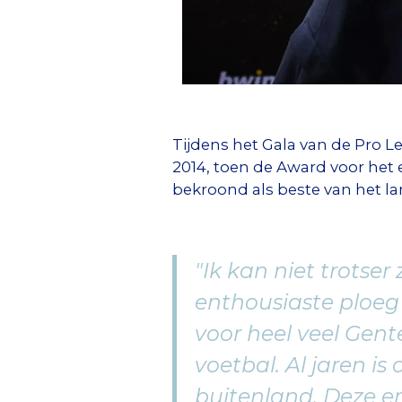
Tijdens het Gala van de Pro 
2014, toen de Award voor het 
bekroond als beste van het lan
"Ik kan niet trotse
enthousiaste ploeg 
voor heel veel Gent
voetbal. Al jaren i
buitenland. Deze er