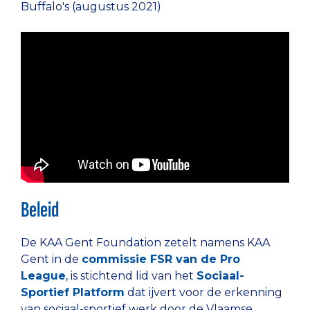
Buffalo's (augustus 2021)
Beleid
De KAA Gent Foundation zetelt namens KAA
Gent in de
commissie FSR van de Pro
League
, is stichtend lid van het
Sociaal-
Sportief Platform
dat ijvert voor de erkenning
van sociaal-sportief werk door de Vlaamse