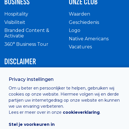
BUSINESS
ONZE CLUB
Hospitality
Waarden
Visibiliteit
Geschiedenis
Branded Content &
Logo
Activatie
Native Americans
360° Business Tour
Vacatures
DISCLAIMER
Intern reglement
Privacy instellingen
Privacy Policy
Om u beter en persoonlijker te helpen, gebruiken wij
Cashless
cookies op onze website. Hiermee volgen wij en derde
verkoopsvoorwaarden
partijen uw internetgedrag op onze website en kunnen
Cookie Policy
we uw ervaring verbeteren.
Lees er meer over in onze
cookieverklaring
.
Stel je voorkeuren in